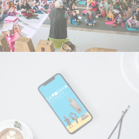
Campanyes culturals
Estratègia de comunicació
i PR
Museu d’Arqueologia de Catalunya
Producció fotogràfica i audiovisual
Campanyes
culturals