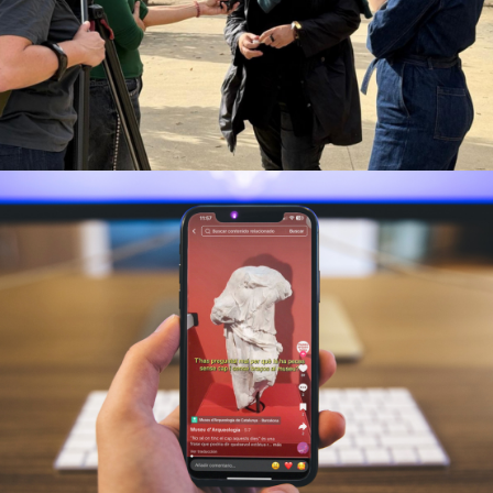
i PR
Estratègia digital i creació de continguts
Museu d’Arqueologia de Catalunya
Producció fotogràfica i audiovisual
Campanyes
culturals