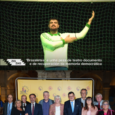
Amorodio Teatro
Campanyes culturals
Estratègia de comunicació
i PR
Institut d’Estudis Aranesi (IEA)