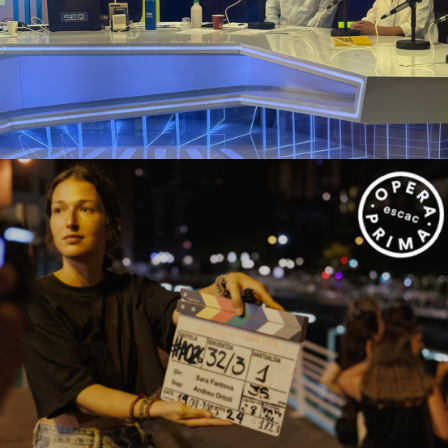
Campanyes culturals
Estratègia de comunicació
i PR
ESCAC
Campanyes culturals
Estratègia de comunicació
i PR
Estratègia digital i creació de continguts