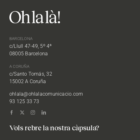
BARCELONA
c/Llull 47-49, 5º 4ª
08005 Barcelona
A CORUÑA
c/Santo Tomás, 32
15002 A Coruña
ohlala@ohlalacomunicacio.com
93 125 33 73
Vols rebre la nostra càpsula?