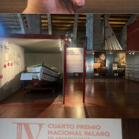
Museu Marítim – 7 vaixells, 7
històries
Campanyes culturals
Estratègia de comunicació
i PR