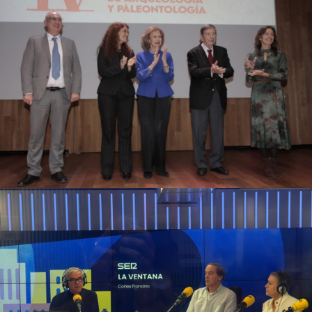
Fundació Palarq – IV Premi
Nacional d’Arqueologia i
Paleontologia
Campanyes culturals
Estratègia de comunicació
i PR
Hermana Leonor. 20.000 km de
confesión