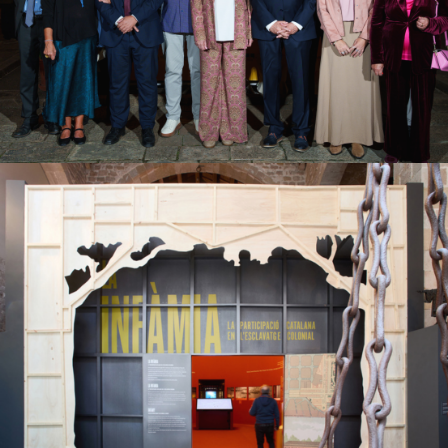
Campanyes culturals
Estratègia de comunicació
i PR
La Infàmia
Campanyes culturals
Estratègia de comunicació
i PR
Estratègia digital i creació de continguts