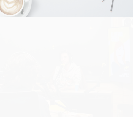
Nivell Extra
Campanyes culturals
Estratègia de comunicació
i PR