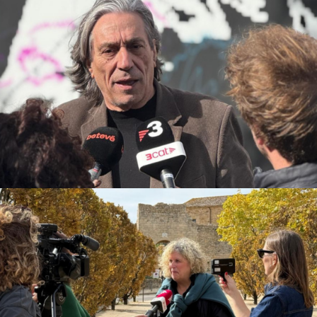
NOU Sentit Urbà
Campanyes culturals
Estratègia de comunicació
i PR
Estratègia digital i creació de continguts
Brots
Campanyes culturals
Estratègia de comunicació