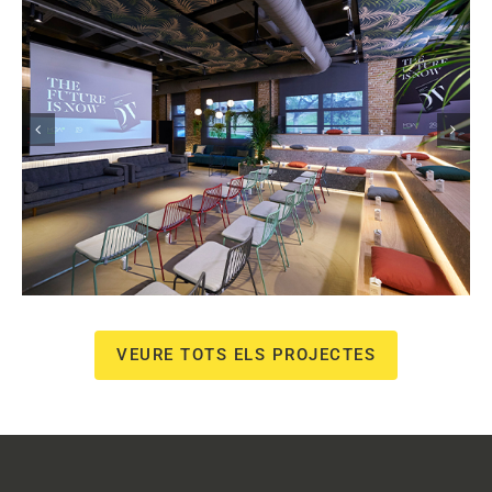
MGA Games – The Future Is
Now
Esdeveniments creatius
VEURE TOTS ELS PROJECTES