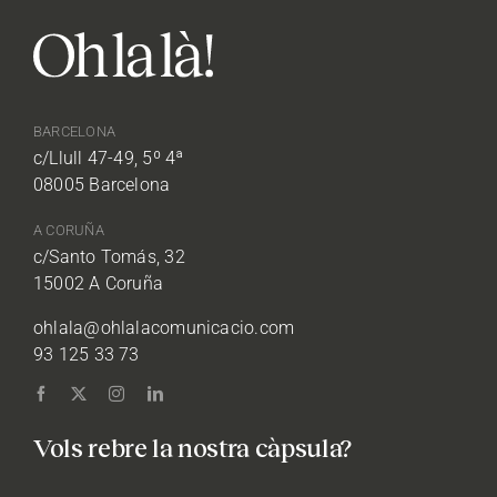
BARCELONA
c/Llull 47-49, 5º 4ª
08005 Barcelona
A CORUÑA
c/Santo Tomás, 32
15002 A Coruña
ohlala@ohlalacomunicacio.com
93 125 33 73
Vols rebre la nostra càpsula?