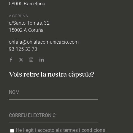
08005 Barcelona
A CORUÑA
c/Santo Tomás, 32
15002 A Coruña
ohlala@ohlalacomunicacio.com
93 125 33 73
Vols rebre la nostra càpsula?
He llegit i accepto els termes i condicions