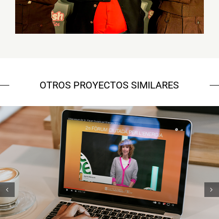
OTROS PROYECTOS SIMILARES
ICAEN
Esdeveniments creatius
Estratègia de
comunicació i PR