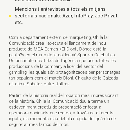
Mencions i entrevistes a tots els mitjans
sectorials nacionals: Azar, InfoPlay, Joc Privat,
etc.
Com a departament extern de màrqueting, Oh la là!
Comunicació crea i executa el llançament del nou
producte de MGA Games «El Dioni ¿Dónde está la
pasta?» en el marc de la col·lecció Spanish Celebrities.
Un concepte creat des de l’agència que uneix totes les
produccions de la companyia líder del sector del
gambling, les quals són protagonitzades per personatges
tan populars com el mateix Dioni, Chiquito de la Calzada
o Leticia Sabater, entre d’altres.
Partint de la història real del robatori més impressionant
de la història, Oh la là! Comunicació duu a terme un
esdeveniment creatiu de presentació enfocat a
operadors nacionals que recrea, a través de diferents
inputs, els moments clau del pla i fugida del guàrdia de
seguretat més famós del món.