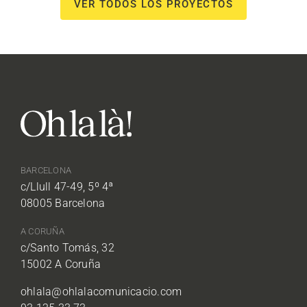
VER TODOS LOS PROYECTOS
BARCELONA
c/Llull 47-49, 5º 4ª
08005 Barcelona
A CORUÑA
c/Santo Tomás, 32
15002 A Coruña
ohlala@ohlalacomunicacio.com