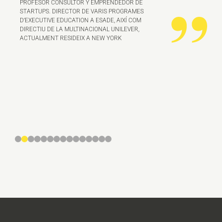
PROFESOR CONSULTOR Y EMPRENDEDOR DE
t
STARTUPS. DIRECTOR DE VARIS PROGRAMES
D’EXECUTIVE EDUCATION A ESADE, AIXÍ COM
DIRECTIU DE LA MULTINACIONAL UNILEVER,
ACTUALMENT RESIDEIX A NEW YORK