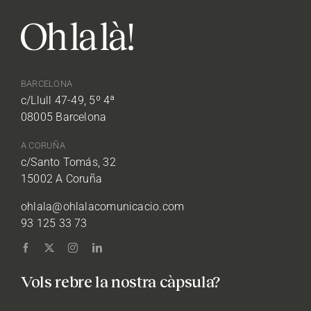
BARCELONA
c/Llull 47-49, 5º 4ª
08005 Barcelona
A CORUÑA
c/Santo Tomás, 32
15002 A Coruña
ohlala@ohlalacomunicacio.com
93 125 33 73
Vols rebre la nostra càpsula?