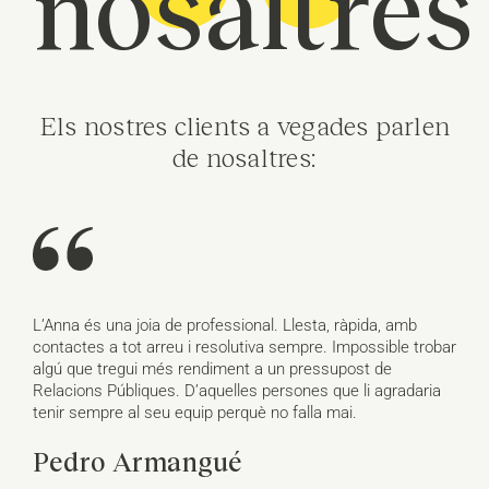
nosaltres
Els nostres clients a vegades parlen
de nosaltres:
L’Anna és una joia de professional. Llesta, ràpida, amb
E
contactes a tot arreu i resolutiva sempre. Impossible trobar
c
algú que tregui més rendiment a un pressupost de
p
Relacions Públiques. D’aquelles persones que li agradaria
a
er
tenir sempre al seu equip perquè no falla mai.
r
l
m
Pedro Armangué
a
É