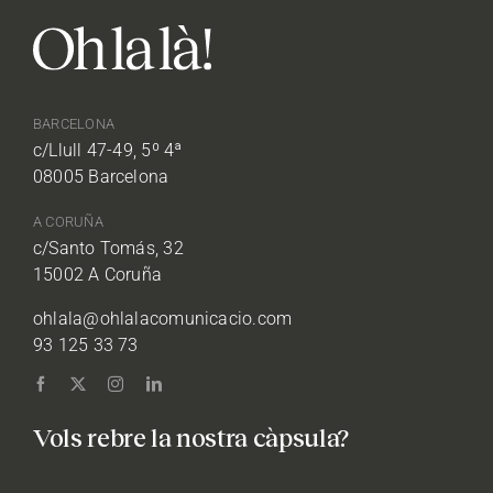
BARCELONA
c/Llull 47-49, 5º 4ª
08005 Barcelona
A CORUÑA
c/Santo Tomás, 32
15002 A Coruña
ohlala@ohlalacomunicacio.com
93 125 33 73
Vols rebre la nostra càpsula?