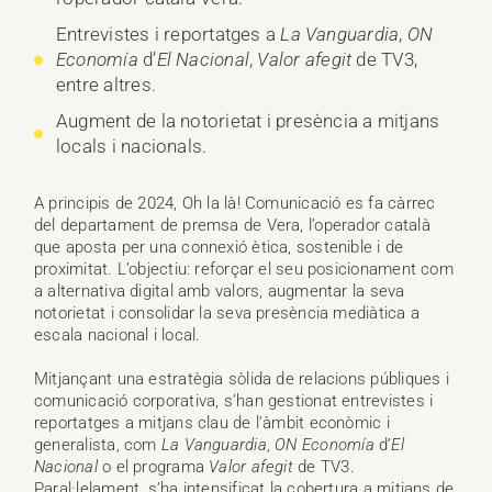
Entrevistes i reportatges a
La Vanguardia
,
ON
Economía
d’
El Nacional
,
Valor afegit
de TV3,
entre altres.
Augment de la notorietat i presència a mitjans
locals i nacionals.
A principis de 2024, Oh la là! Comunicació es fa càrrec
del departament de premsa de Vera, l’operador català
que aposta per una connexió ètica, sostenible i de
proximitat. L’objectiu: reforçar el seu posicionament com
a alternativa digital amb valors, augmentar la seva
notorietat i consolidar la seva presència mediàtica a
escala nacional i local.
Mitjançant una estratègia sòlida de relacions públiques i
comunicació corporativa, s’han gestionat entrevistes i
reportatges a mitjans clau de l’àmbit econòmic i
generalista, com
La Vanguardia
,
ON Economía
d’
El
Nacional
o el programa
Valor afegit
de TV3.
Paral·lelament, s’ha intensificat la cobertura a mitjans de