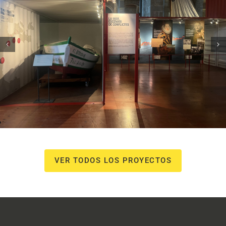
Museu Marítim – 7 vaixells, 7
històries
Campanyes culturals
Estratègia de comunicació
i PR
VER TODOS LOS PROYECTOS