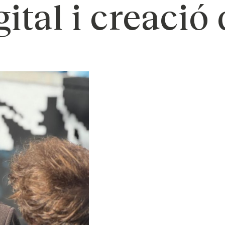
gital i creació
NOU Sentit Urbà
als
Estratègia de comunicació i PR
Estratègia digital i cr