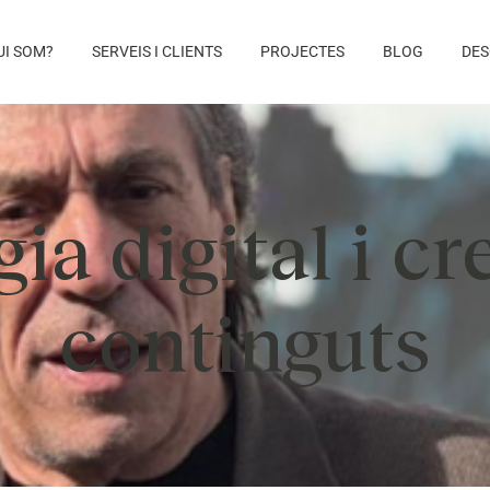
UI SOM?
SERVEIS I CLIENTS
PROJECTES
BLOG
DES
ia digital i c
continguts