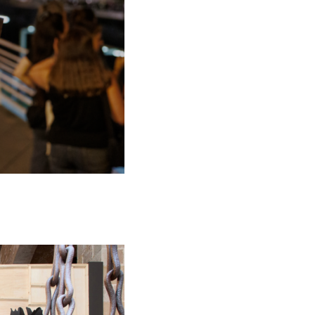
ESCAC
als
Estratègia de comunicació i PR
Estratègia digital i cr