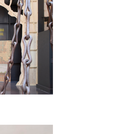
La Infàmia
als
Estratègia de comunicació i PR
Estratègia digital i cr