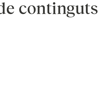
 de continguts
eació de continguts