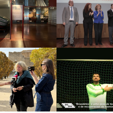
Fundació Palarq
eu Marítim – 7
Premi Nacio
ells, 7 històries
d’Arqueologi
Paleontolog
 culturals
Estratègia de
omunicació i PR
Campanyes culturals
Es
comunicació i 
Brots
Amorodio Tea
 culturals
Estratègia de
Campanyes culturals
Es
ó i PR
Estratègia digital i
comunicació i 
ació de continguts