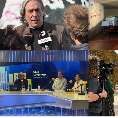
Mus
NOU Sentit Urbà
vaix
Campanyes culturals
Estratègia de
comunicació i PR
Estratègia digital i
Campanyes
creació de continguts
c
Hermana Leonor. 20.000
km de confesión
Campanyes
comunicaci
Campanyes culturals
Estratègia de
cre
comunicació i PR