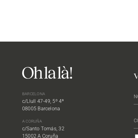
V
BARCELONA
c/Llull 47-49, 5º 4ª
08005 Barcelona
A CORUÑA
c/Santo Tomás, 32
15002 A Coruña