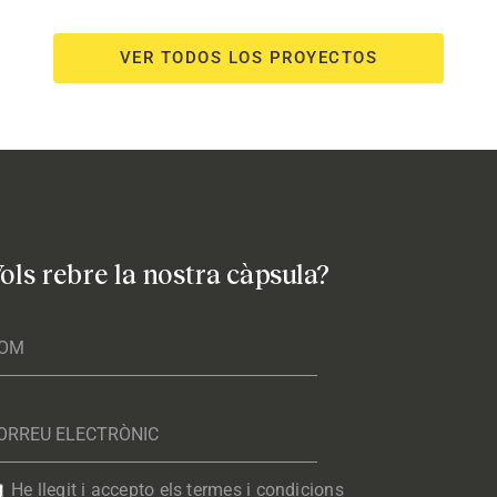
VER TODOS LOS PROYECTOS
ols rebre la nostra càpsula?
He llegit i accepto els termes i condicions