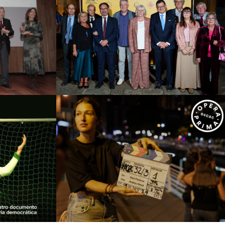
 – IV
nal
Institut d’Estudis Aranesi
a i
(IEA)
ia
Campanyes culturals
Estratègia de
comunicació i PR
tratègia de
PR
ESCAC
tro
Campanyes culturals
Estratègia de
tratègia de
comunicació i PR
Estratègia digital i
PR
creació de continguts