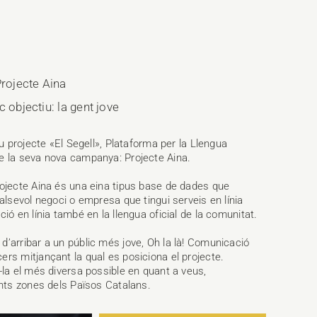
Projecte Aina
 objectiu: la gent jove
eu projecte «El Segell», Plataforma per la Llengua
de la seva nova campanya: Projecte Aina.
rojecte Aina és una eina tipus base de dades que
alsevol negoci o empresa que tingui serveis en línia
ió en línia també en la llengua oficial de la comunitat.
d’arribar a un públic més jove, Oh la là! Comunicació
rs mitjançant la qual es posiciona el projecte.
-la el més diversa possible en quant a veus,
ents zones dels Països Catalans.