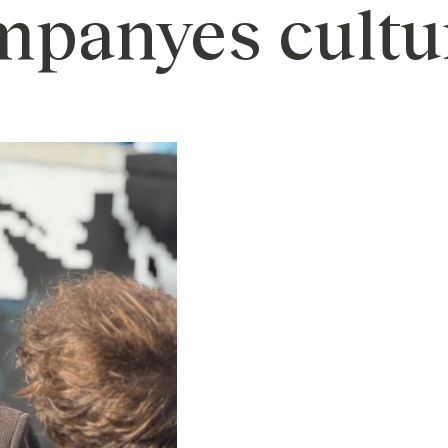
panyes cultu
NOU Sentit Urbà
als
Estratègia de comunicació i PR
Estratègia digital i cr