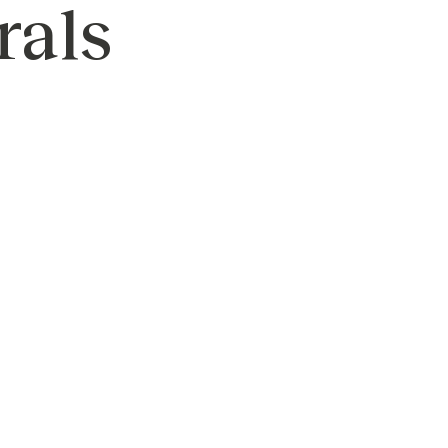
rals
eació de continguts