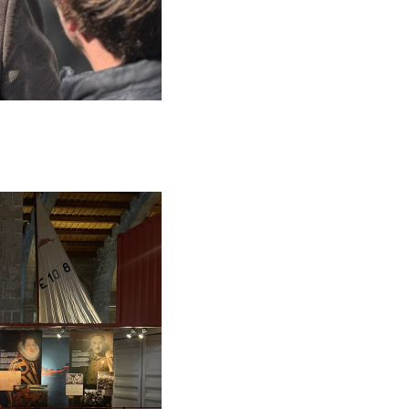
Museu Marítim – 7 vaixells, 7 històries
Campanyes culturals
Estratègia de comunicació i PR