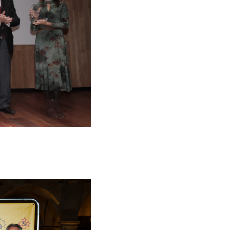
arq – IV Premi Nacional d’Arqueologia i 
Campanyes culturals
Estratègia de comunicació i PR