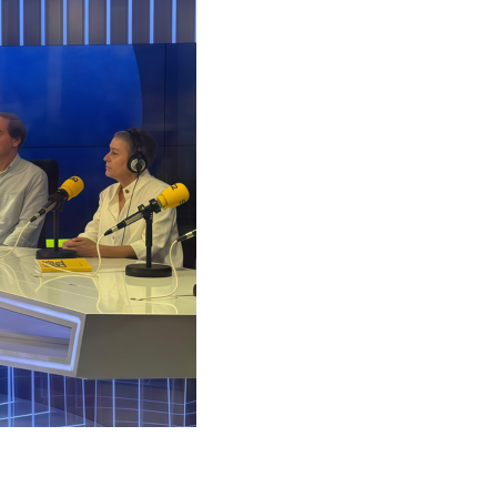
Hermana Leonor. 20.000 km de confesió
Campanyes culturals
Estratègia de comunicació i PR