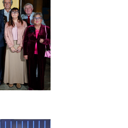
Institut d’Estudis Aranesi (IEA)
Campanyes culturals
Estratègia de comunicació i PR