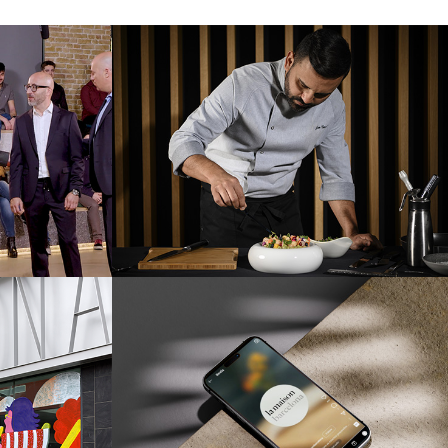
Fotografia gastronòmica
Day
per a Negresco
Restaurant
audiovisual
Producció fotogràfica i audiovisual
ncess
Reels per a La Maison
e
Barcelona
audiovisual
Producció fotogràfica i audiovisual