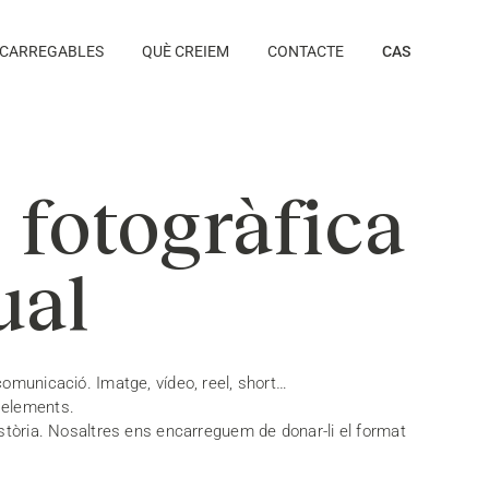
CARREGABLES
QUÈ CREIEM
CONTACTE
CAS
 fotogràfica
ual
comunicació. Imatge, vídeo, reel, short…
 elements.
història. Nosaltres ens encarreguem de donar-li el format