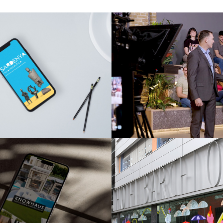
d’Arqueologia de
MGA Games 
Catalunya
Producció fotogràfica i 
fotogràfica i audiovisual
panyes culturals
Barcelona Pri
ades KNOWHAUS
Timelaps
fotogràfica i audiovisual
Producció fotogràfica i 