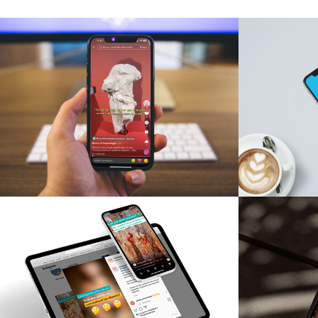
Museu d’Arqueologia de
Museu 
Catalunya
Producció fotogràfica i audiovisual
Producció 
Campanyes culturals
Cam
WikiMAC
Xerr
Producció fotogràfica i audiovisual
Producció 