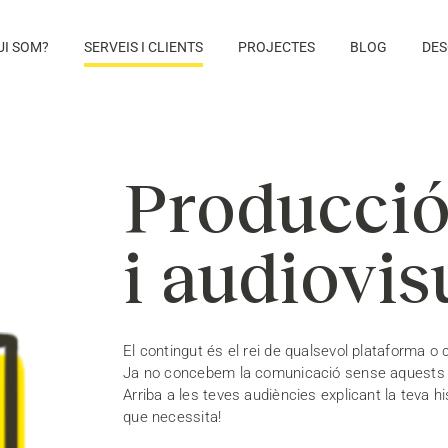
UI SOM?
SERVEIS I CLIENTS
PROJECTES
BLOG
DES
Producció
i audiovis
El contingut és el rei de qualsevol plataforma o 
Ja no concebem la comunicació sense aquests
Arriba a les teves audiències explicant la teva 
que necessita!