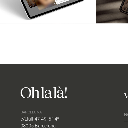
V
BARCELONA
c/Llull 47-49, 5º 4ª
08005 Barcelona