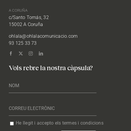
A CORUÑA
c/Santo Tomás, 32
15002 A Coruña
ohlala@ohlalacomunicacio.com
93 125 33 73
Vols rebre la nostra càpsula?
He llegit i accepto els termes i condicions