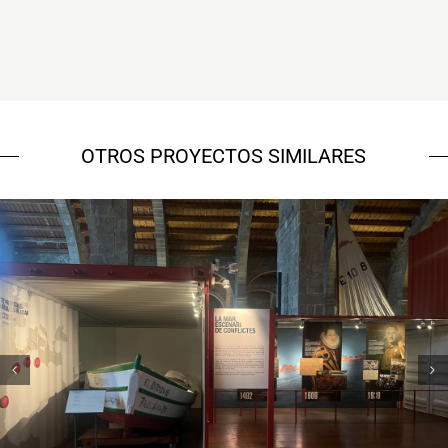
OTROS PROYECTOS SIMILARES
Museu Marítim – 7 vaixells, 7
històries
Campanyes culturals
Estratègia de comunicació
i PR