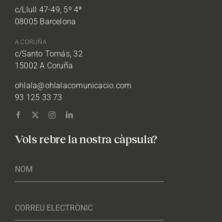
c/Llull 47-49, 5º 4ª
08005 Barcelona
A CORUÑA
c/Santo Tomás, 32
15002 A Coruña
ohlala@ohlalacomunicacio.com
93 125 33 73
Vols rebre la nostra càpsula?