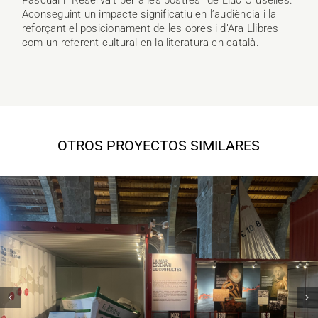
Pascual i “Reserva’t per a les postres” de Lluc Cruselles.
Aconseguint un impacte significatiu en l’audiència i la
reforçant el posicionament de les obres i d’Ara Llibres
com un referent cultural en la literatura en català.
OTROS PROYECTOS SIMILARES
Museu Marítim – 7 vaixells, 7
històries
Campanyes culturals
Estratègia de comunicació