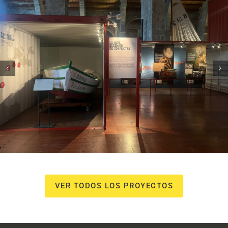
Museu Marítim – 7 vaixells, 7
històries
Campanyes culturals
Estratègia de comunicació
i PR
VER TODOS LOS PROYECTOS