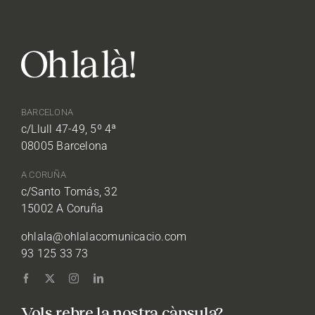
BARCELONA
c/Llull 47-49, 5º 4ª
08005 Barcelona
A CORUÑA
c/Santo Tomás, 32
15002 A Coruña
ohlala@ohlalacomunicacio.com
93 125 33 73
Vols rebre la nostra càpsula?