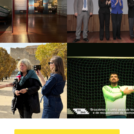
ells, 7 històries
d’Arqueologi
Paleontolog
 culturals
Estratègia de
omunicació i PR
Campanyes culturals
Es
comunicació i 
Brots
Amorodio Tea
 culturals
Estratègia de
Campanyes culturals
Es
ó i PR
Estratègia digital i
comunicació i 
ació de continguts