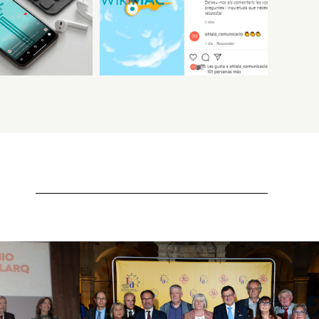
 – IV
nal
Institut d’Estudis Aranesi