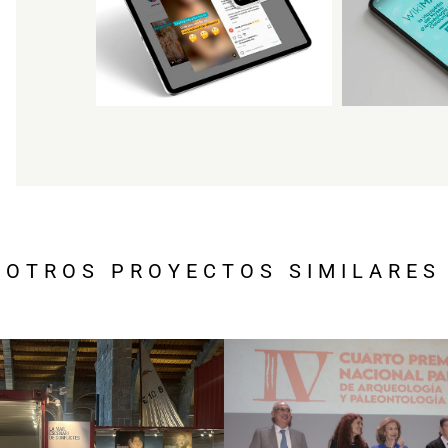
OTROS PROYECTOS SIMILARES
Fundació Palarq
eu Marítim – 7
Premi Nacio