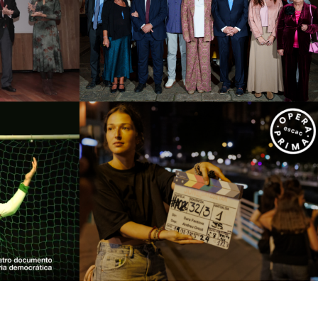
a i
(IEA)
ia
Campanyes culturals
Estratègia de
comunicació i PR
tratègia de
PR
ESCAC
tro
Campanyes culturals
Estratègia de
tratègia de
comunicació i PR
Estratègia digital i
PR
creació de continguts