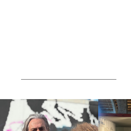
Mus
NOU Sentit Urbà