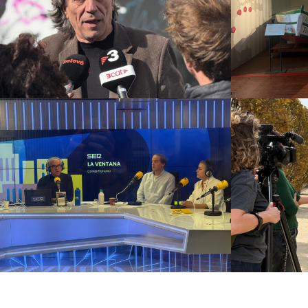
vaix
Campanyes culturals
Estratègia de
comunicació i PR
Estratègia digital i
Campanyes
creació de continguts
c
Hermana Leonor. 20.000
km de confesión
Campanyes
comunicaci
Campanyes culturals
Estratègia de
cre
comunicació i PR