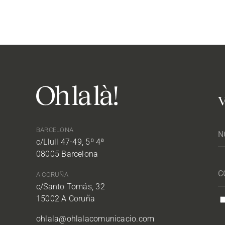
V
BARCELONA
c/Llull 47-49, 5º 4ª
08005 Barcelona
A CORUÑA
c/Santo Tomás, 32
15002 A Coruña
ohlala@ohlalacomunicacio.com