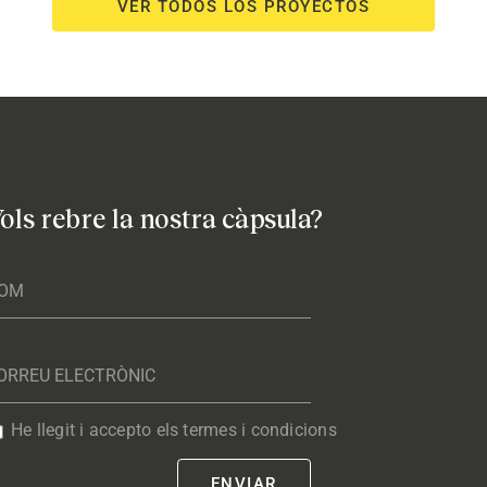
VER TODOS LOS PROYECTOS
ols rebre la nostra càpsula?
He llegit i accepto els termes i condicions