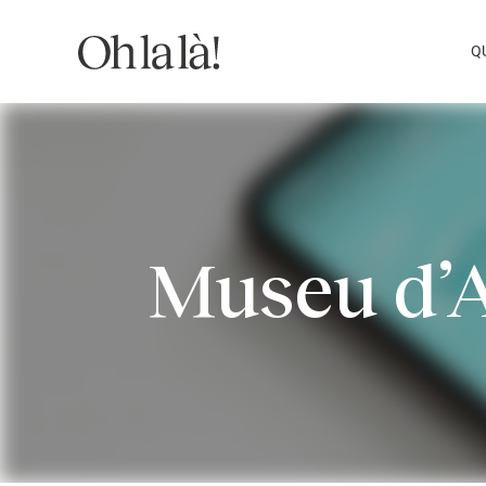
Skip
to
Q
content
Museu d’A