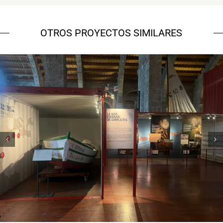
OTROS PROYECTOS SIMILARES
Museu Marítim – 7 vaixells, 7
històries
Campanyes culturals
Estratègia de comunicació
i PR