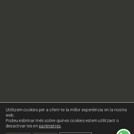
Utilitzem cookies per a oferir-te la millor experiència en la nostra
web.
Podeu esbrinar més sobre quines cookies estem utilitzant o
desactivar-les en
parèmetres
.
© Copyright Ohlalà! Comunicació. Tots els drets