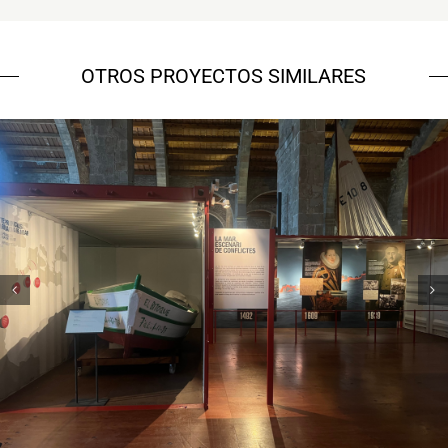
OTROS PROYECTOS SIMILARES
Museu Marítim – 7 vaixells, 7
històries
Campanyes culturals
Estratègia de comunicació
i PR