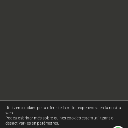
Utilitzem cookies per a oferir-te la millor experiència en la nostra
web.
Podeu esbrinar més sobre quines cookies estem utilitzant o
desactivar-les en
parèmetres
.
© Copyright Ohlalà! Comunicació. Tots els drets