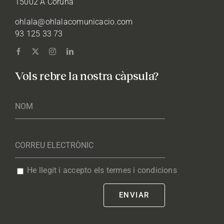
15002 A Coruña
ohlala@ohlalacomunicacio.com
93 125 33 73
Vols rebre la nostra càpsula?
He llegit i accepto els termes i condicions