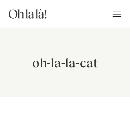
Skip
to
content
oh-la-la-cat