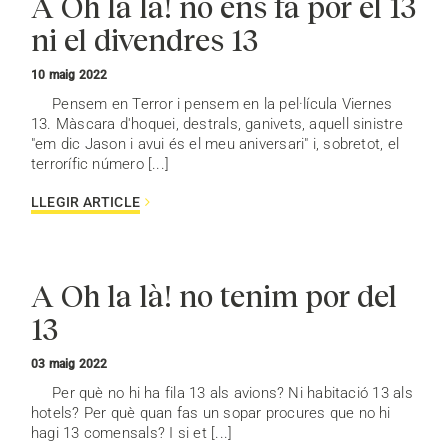
A Oh la là! no ens fa por el 13
ni el divendres 13
10 maig 2022
Pensem en Terror i pensem en la pel·lícula Viernes
13. Màscara d'hoquei, destrals, ganivets, aquell sinistre
"em dic Jason i avui és el meu aniversari" i, sobretot, el
terrorífic número [...]
LLEGIR ARTICLE
A Oh la là! no tenim por del
13
03 maig 2022
Per què no hi ha fila 13 als avions? Ni habitació 13 als
hotels? Per què quan fas un sopar procures que no hi
hagi 13 comensals? I si et [...]