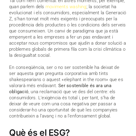
Tal com hem comentat en altres moments, per exemple,
quan parlem dels
moviments washing
; la societat ha
evolucionat i els consumidors, especialment la Generació
Z, s’han tornat molt més exigents i preocupats per la
procedència dels productes o les condicions dels serveis
que consumeixen. Un canvi de paradigma que ja està
empenyent a les empreses a fer un pas endavant i
acceptar nous compromisos que ajudin a donar solució a
problemes globals de primera fila com la crisi climàtica o
la desigualtat social.
En conseqüència, ser o no ser sostenible ha deixat de
ser aquesta gran pregunta corporativa amb tints
shakespearians o aquest «elephant in the room» que es
valorarà més endavant.
Ser sostenible és ara una
obligació
, una reclamació que ve des del centre: els
consumidors. L’exigència és total i, per tant, s’ha de
deixar de veure com una cosa negativa per passar a
considerar-ho una oportunitat de què les companyies
contribueixin a l’avanç i no a l’enfonsament global.
Què és el ESG?