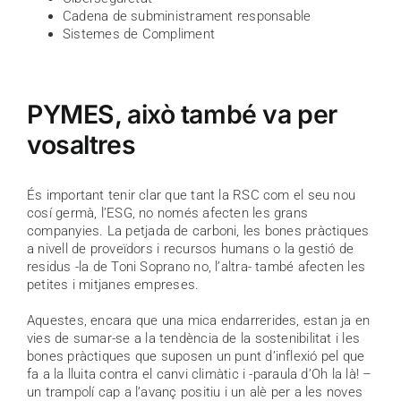
Cadena de subministrament responsable
Sistemes de Compliment
PYMES, això també va per
vosaltres
És important tenir clar que tant la RSC com el seu nou
cosí germà, l’ESG, no només afecten les grans
companyies. La petjada de carboni, les bones pràctiques
a nivell de proveïdors i recursos humans o la gestió de
residus -la de Toni Soprano no, l’altra- també afecten les
petites i mitjanes empreses.
Aquestes, encara que una mica endarrerides, estan ja en
vies de sumar-se a la tendència de la sostenibilitat i les
bones pràctiques que suposen un punt d’inflexió pel que
fa a la lluita contra el canvi climàtic i -paraula d’Oh la là! –
un trampolí cap a l’avanç positiu i un alè per a les noves