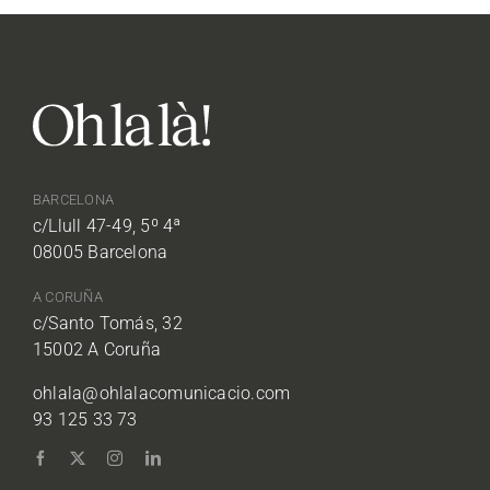
BARCELONA
c/Llull 47-49, 5º 4ª
08005 Barcelona
A CORUÑA
c/Santo Tomás, 32
15002 A Coruña
ohlala@ohlalacomunicacio.com
93 125 33 73