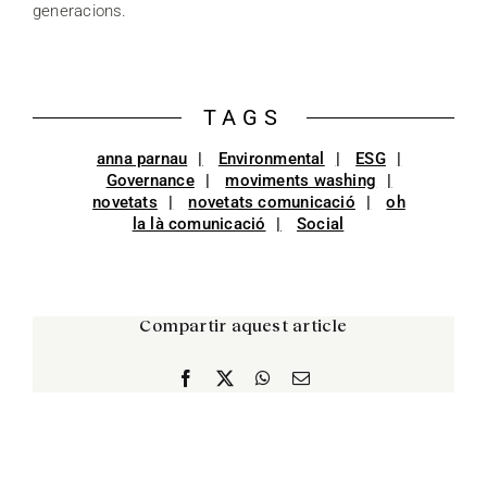
generacions.
TAGS
anna parnau
Environmental
ESG
Governance
moviments washing
novetats
novetats comunicació
oh
la là comunicació
Social
Compartir aquest article
Facebook
X
WhatsApp
Email: