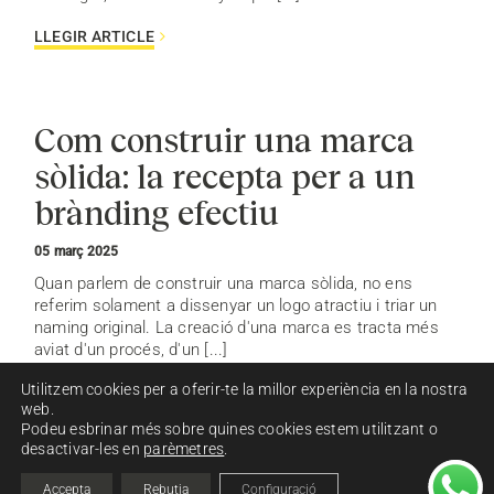
LLEGIR ARTICLE
Com construir una marca
sòlida: la recepta per a un
brànding efectiu
05 març 2025
Quan parlem de construir una marca sòlida, no ens
referim solament a dissenyar un logo atractiu i triar un
naming original. La creació d'una marca es tracta més
aviat d'un procés, d'un [...]
Utilitzem cookies per a oferir-te la millor experiència en la nostra
LLEGIR ARTICLE
web.
Podeu esbrinar més sobre quines cookies estem utilitzant o
desactivar-les en
parèmetres
.
Accepta
Rebutja
Configuració