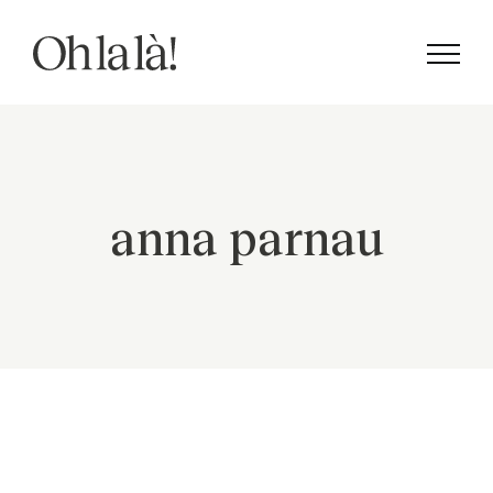
Skip
to
content
anna parnau