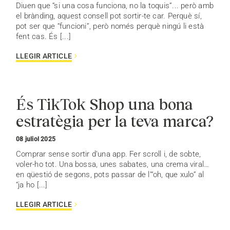
Diuen que “si una cosa funciona, no la toquis”... però amb
el brànding, aquest consell pot sortir-te car. Perquè sí,
pot ser que “funcioni”, però només perquè ningú li està
fent cas. És [...]
LLEGIR ARTICLE
És TikTok Shop una bona
estratègia per la teva marca?
08 juliol 2025
Comprar sense sortir d’una app. Fer scroll i, de sobte,
voler-ho tot. Una bossa, unes sabates, una crema viral…
en qüestió de segons, pots passar de l’“oh, que xulo” al
“ja ho [...]
LLEGIR ARTICLE