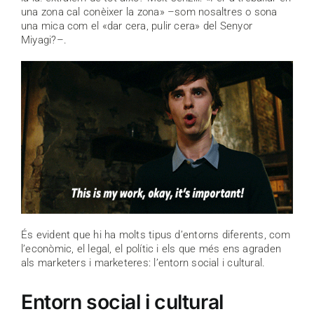
una zona cal conèixer la zona» –som nosaltres o sona
una mica com el «dar cera, pulir cera» del Senyor
Miyagi?–.
És evident que hi ha molts tipus d’entorns diferents, com
l’econòmic, el legal, el polític i els que més ens agraden
als marketers i marketeres: l’entorn social i cultural.
Entorn social i cultural