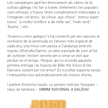
Les campanyes apel·len directament als valors de la
cultura gallega i ho fan a través d’elements tan populars
com refranys o frases fetes completament imbricades a
l’imaginari col·lectiu:
“se chove, que chova”, “somos súper
toxos”, “a mellor tortilla é a da miña nai”, “malo será”,
“bueno…”
, etc.
“Vivamos como galegos”
s’ha convertit per als nascuts al
nord-oest de la península en l’anunci més esperat de
cada any, una mica com passa a Catalunya amb els
espots d’Estrella Damm, un altre exemple de com el fet
de conèixer l’entorn serveix per a crear un èxit que
perduri en el temps. Perquè, qui no recorda aquesta
primera entrega i la música de Billie the Vision & the
Dancers sonant per tot arreu? És escoltar aquesta cançó
i transportar-nos automàticament als mesos d’estiu.
I parlant d’entorns locals, us portem notícies fresques –
repic de tambors–:
OBRIM SUCURSAL A GALÍCIA!