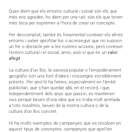
Quan diem que els entorns cultural i social són els que
més ens agraden, ho diem per una raó: són els que tenen
més teca per esprémer a l’hora de crear un concepte.
Per descomptat, també és fonamental conèixer els altres
entorns i saber aprofitar-los o aconseguir que no suposin
un fre o obstacle per a les nostres accions, però conèixer
l’entorn cultural i el social, amic, això sí que és un
valor
afegit
.
La cultura d’un lloc, la saviesa popular o l’empoderament
geogràfic són una font d’idees i missatges increïblement
potents. Per això hi ha feines, especialment en l’àmbit
publicitari, que s’han quedat allà, en el record, i que,
independentment dels anys que passin, es mantenen
vius perquè beuen d’una idea que es troba molt arrelada
a tots nosaltres, beuen de la nostra cultura o de la
cultura d’un lloc concret.
Hi ha molts exemples de campanyes que es recolzen en
aquest tipus de conceptes, campanyes que apel·len