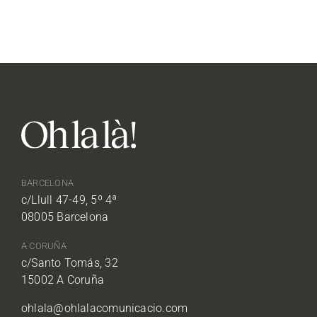
BARCELONA
c/Llull 47-49, 5º 4ª
08005 Barcelona
A CORUÑA
c/Santo Tomás, 32
15002 A Coruña
ohlala@ohlalacomunicacio.com