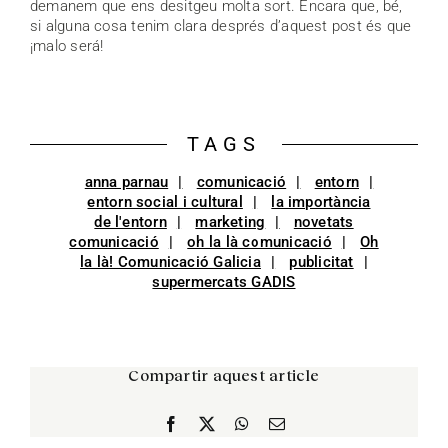
demanem que ens desitgeu molta sort. Encara que, bé,
si alguna cosa tenim clara després d’aquest post és que
¡malo será!
TAGS
anna parnau
comunicació
entorn
entorn social i cultural
la importància
de l'entorn
marketing
novetats
comunicació
oh la là comunicació
Oh
la là! Comunicació Galicia
publicitat
supermercats GADIS
Compartir aquest article
Facebook
X
WhatsApp
Email: