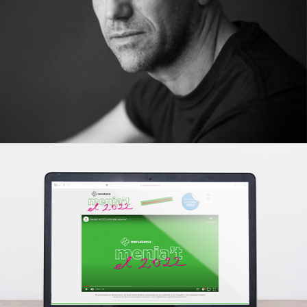
Les Antonietes
Campanyes culturals
Estratègia de marketing i
branding
Mercabarna
Estratègia de marketing i branding