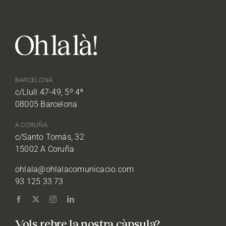
BARCELONA
c/Llull 47-49, 5º 4ª
08005 Barcelona
A CORUÑA
c/Santo Tomás, 32
15002 A Coruña
ohlala@ohlalacomunicacio.com
93 125 33 73
Vols rebre la nostra càpsula?