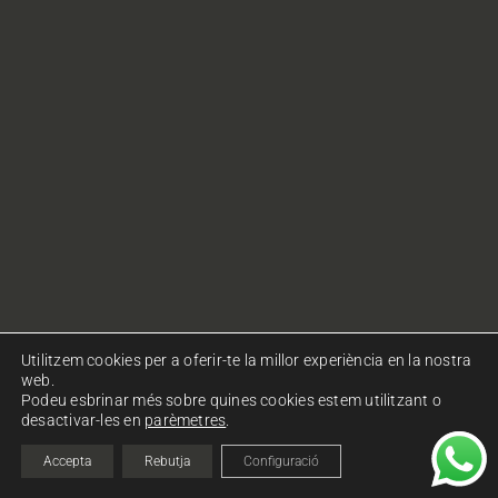
Utilitzem cookies per a oferir-te la millor experiència en la nostra
web.
Podeu esbrinar més sobre quines cookies estem utilitzant o
desactivar-les en
parèmetres
.
© Copyright Ohlalà! Comunicació. Tots els drets
reservats.
Política de privacitat
|
Política de cookies
Accepta
Rebutja
Configuració