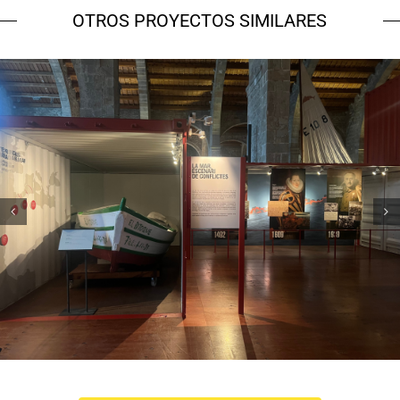
OTROS PROYECTOS SIMILARES
Museu Marítim – 7 vaixells, 7
històries
Campanyes culturals
Estratègia de comunicació
i PR