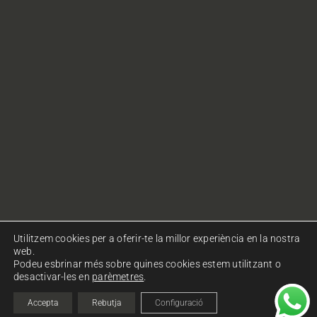
Utilitzem cookies per a oferir-te la millor experiència en la nostra
web.
Podeu esbrinar més sobre quines cookies estem utilitzant o
desactivar-les en
parèmetres
.
© Copyright Ohlalà! Comunicació. Tots els drets
reservats.
Política de privacitat
|
Política de cookies
Accepta
Rebutja
Configuració