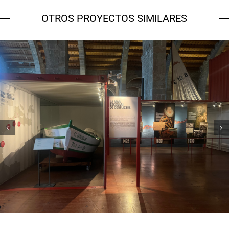
OTROS PROYECTOS SIMILARES
Museu Marítim – 7 vaixells, 7
històries
Campanyes culturals
Estratègia de comunicació
i PR