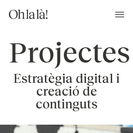
Skip
to
content
Projectes
Estratègia digital i
creació de
continguts