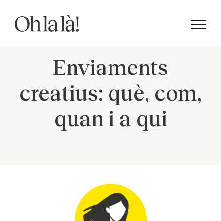
Skip
to
content
Enviaments
creatius: què, com,
quan i a qui