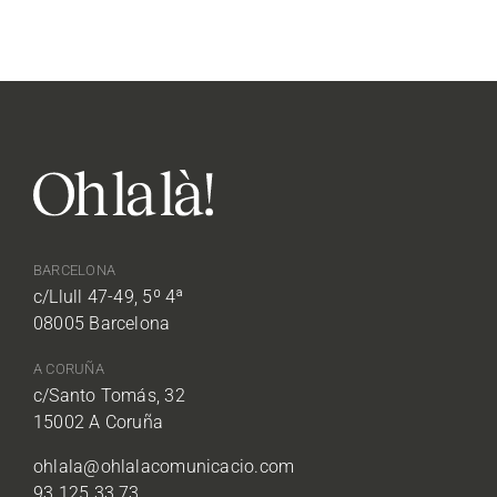
BARCELONA
c/Llull 47-49, 5º 4ª
08005 Barcelona
A CORUÑA
c/Santo Tomás, 32
15002 A Coruña
ohlala@ohlalacomunicacio.com
93 125 33 73