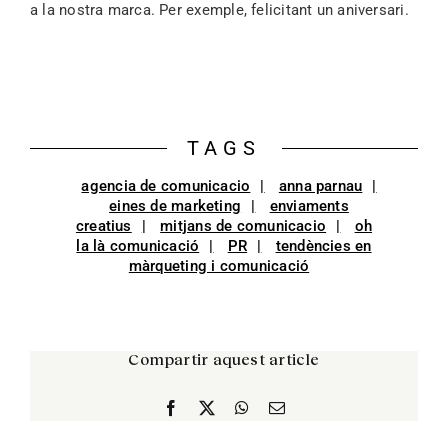
a la nostra marca. Per exemple, felicitant un aniversari.
TAGS
agencia de comunicacio
anna parnau
eines de marketing
enviaments
creatius
mitjans de comunicacio
oh
la là comunicació
PR
tendències en
màrqueting i comunicació
Compartir aquest article
Facebook
X
WhatsApp
Email: