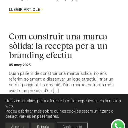
LLEGIR ARTICLE
Com construir una marca
sòlida: la recepta per a un
brànding efectiu
05 març 2025
Quan parlem de construir una marca sòlida, no ens
referim solament a dissenyar un logo atractiu i triar un
naming original. La creació d'una marca es tracta més
aviat d'un procés, d'un [...]
Utilitzem cookies per a oferir-te la millor experiència en la nostra
LLEGIR ARTICLE
web.
Podeu esbrinar més sobre quines cookies estem utilitzant o
desactivar-les en
parèmetres
.
Accepta
Rebutja
Configuració