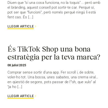
Diuen que “si una cosa funciona, no la toquis”... però amb
el brànding, aquest consell pot sortir-te car. Perquè sí,
pot ser que “funcioni”, però només perquè ningú li està
fent cas. És [...]
LLEGIR ARTICLE
És TikTok Shop una bona
estratègia per la teva marca?
08 juliol 2025
Comprar sense sortir d’una app. Fer scroll i, de sobte,
voler-ho tot. Una bossa, unes sabates, una crema viral…
en qüestió de segons, pots passar de l’“oh, que xulo” al
“ja ho [...]
LLEGIR ARTICLE