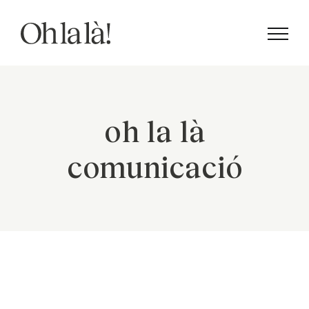
Skip
to
content
oh la là
comunicació