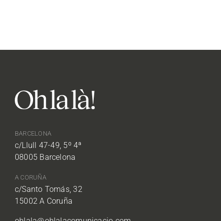
BARCELONA
c/Llull 47-49, 5º 4ª
08005 Barcelona
A CORUÑA
c/Santo Tomás, 32
15002 A Coruña
ohlala@ohlalacomunicacio.com