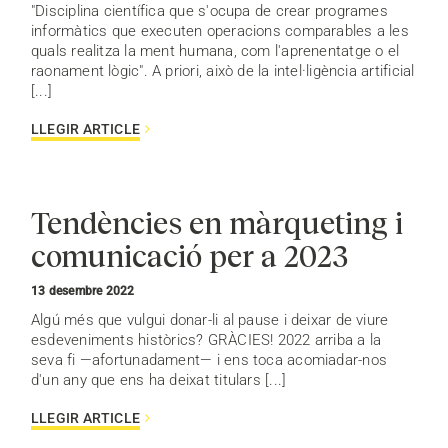
"Disciplina científica que s'ocupa de crear programes
informàtics que executen operacions comparables a les
quals realitza la ment humana, com l'aprenentatge o el
raonament lògic". A priori, això de la intel·ligència artificial
[...]
LLEGIR ARTICLE
Tendències en màrqueting i
comunicació per a 2023
13 desembre 2022
Algú més que vulgui donar-li al pause i deixar de viure
esdeveniments històrics? GRÀCIES! 2022 arriba a la
seva fi —afortunadament— i ens toca acomiadar-nos
d'un any que ens ha deixat titulars [...]
LLEGIR ARTICLE