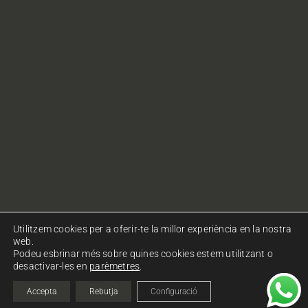
Utilitzem cookies per a oferir-te la millor experiència en la nostra
web.
Podeu esbrinar més sobre quines cookies estem utilitzant o
desactivar-les en
parèmetres
.
© Copyright Ohlalà! Comunicació. Tots els drets
reservats.
Política de privacitat
|
Política de cookies
Accepta
Rebutja
Configuració