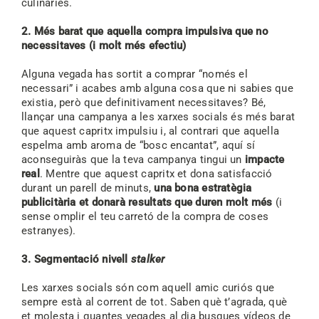
culinàries.
2. Més barat que aquella compra impulsiva que no
necessitaves (i molt més efectiu)
Alguna vegada has sortit a comprar “només el
necessari” i acabes amb alguna cosa que ni sabies que
existia, però que definitivament necessitaves? Bé,
llançar una campanya a les xarxes socials és més barat
que aquest capritx impulsiu i, al contrari que aquella
espelma amb aroma de “bosc encantat”, aquí sí
aconseguiràs que la teva campanya tingui un
impacte
real
. Mentre que aquest capritx et dona satisfacció
durant un parell de minuts,
una bona estratègia
publicitària et donarà resultats que duren molt més
(i
sense omplir el teu carretó de la compra de coses
estranyes).
3. Segmentació nivell
stalker
Les xarxes socials són com aquell amic curiós que
sempre està al corrent de tot. Saben què t’agrada, què
et molesta i quantes vegades al dia busques vídeos de