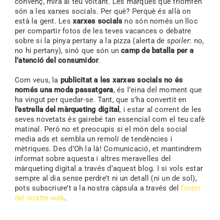
convenç, mira al teu voltant. Les marques que triomfen
són a les xarxes socials. Per què? Perquè és allà on
està la gent. Les
xarxes socials
no són només un lloc
per compartir fotos de les teves vacances o debatre
sobre si la pinya pertany a la pizza (alerta de
spoiler
: no,
no hi pertany), sinó que són un
camp de batalla per a
l’atenció del consumidor
.
Com veus, la
publicitat a les xarxes socials no és
només una moda passatgera
, és l’eina del moment que
ha vingut per quedar-se. Tant, que s’ha convertit en
l’estrella del màrqueting digital
, i estar al corrent de les
seves novetats és gairebé tan essencial com el teu cafè
matinal. Però no et preocupis si el món dels social
media ads et sembla un remolí de tendències i
mètriques. Des d’Oh la là! Comunicació, et mantindrem
informat sobre aquesta i altres meravelles del
màrqueting digital a través d’aquest blog. I si vols estar
sempre al dia sense perdre’t ni un detall (ni un de sol),
pots subscriure’t a la nostra càpsula a través del
footer
del nostre web
.