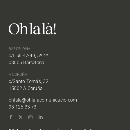
BARCELONA
c/Llull 47-49, 5º 4ª
08005 Barcelona
A CORUÑA
c/Santo Tomás, 32
15002 A Coruña
ohlala@ohlalacomunicacio.com
93 125 33 73