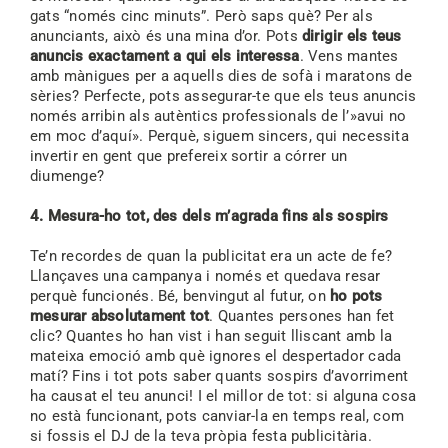
gats “només cinc minuts”. Però saps què? Per als
anunciants, això és una mina d’or. Pots
dirigir els teus
anuncis exactament a qui els interessa
. Vens mantes
amb mànigues per a aquells dies de sofà i maratons de
sèries? Perfecte, pots assegurar-te que els teus anuncis
només arribin als autèntics professionals de l’»avui no
em moc d’aquí». Perquè, siguem sincers, qui necessita
invertir en gent que prefereix sortir a córrer un
diumenge?
4. Mesura-ho tot, des dels m’agrada fins als sospirs
Te’n recordes de quan la publicitat era un acte de fe?
Llançaves una campanya i només et quedava resar
perquè funcionés. Bé, benvingut al futur, on
ho
pots
mesurar absolutament tot
. Quantes persones han fet
clic? Quantes ho han vist i han seguit lliscant amb la
mateixa emoció amb què ignores el despertador cada
matí? Fins i tot pots saber quants sospirs d’avorriment
ha causat el teu anunci! I el millor de tot: si alguna cosa
no està funcionant, pots canviar-la en temps real, com
si fossis el DJ de la teva pròpia festa publicitària.