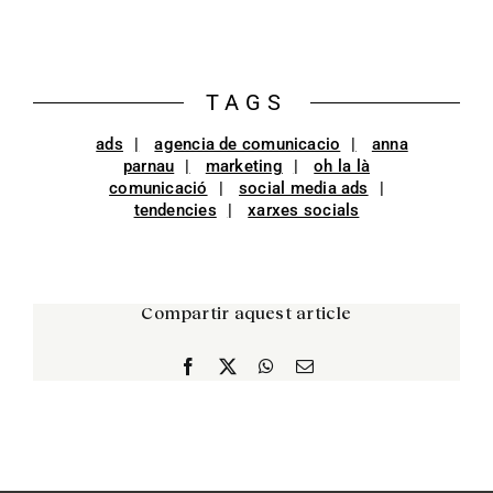
TAGS
ads
agencia de comunicacio
anna
parnau
marketing
oh la là
comunicació
social media ads
tendencies
xarxes socials
Compartir aquest article
Facebook
X
WhatsApp
Email: