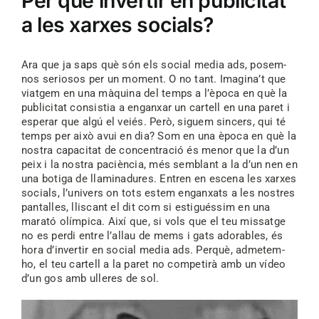
Per què invertir en publicitat
a les xarxes socials?
Ara que ja saps què són els social media ads, posem-
nos seriosos per un moment. O no tant. Imagina’t que
viatgem en una màquina del temps a l’època en què la
publicitat consistia a enganxar un cartell en una paret i
esperar que algú el veiés. Però, siguem sincers, qui té
temps per això avui en dia? Som en una època en què la
nostra capacitat de concentració és menor que la d’un
peix i la nostra paciència, més semblant a la d’un nen en
una botiga de llaminadures. Entren en escena les xarxes
socials, l’univers on tots estem enganxats a les nostres
pantalles, lliscant el dit com si estiguéssim en una
marató olímpica. Així que, si vols que el teu missatge
no es perdi entre l’allau de mems i gats adorables, és
hora d’invertir en social media ads. Perquè, admetem-
ho, el teu cartell a la paret no competirà amb un vídeo
d’un gos amb ulleres de sol.