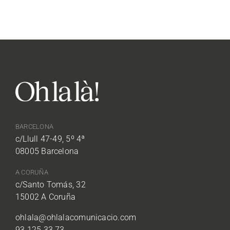
BARCELONA
c/Llull 47-49, 5º 4ª
08005 Barcelona
A CORUÑA
c/Santo Tomás, 32
15002 A Coruña
ohlala@ohlalacomunicacio.com
93 125 33 73