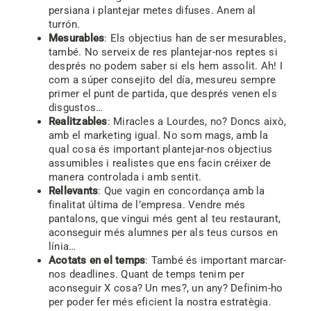
persiana i plantejar metes difuses. Anem al
turrón.
Mesurables
: Els objectius han de ser mesurables,
també. No serveix de res plantejar-nos reptes si
després no podem saber si els hem assolit. Ah! I
com a súper consejito del día, mesureu sempre
primer el punt de partida, que després venen els
disgustos…
Realitzables
: Miracles a Lourdes, no? Doncs això,
amb el marketing igual. No som mags, amb la
qual cosa és important plantejar-nos objectius
assumibles i realistes que ens facin créixer de
manera controlada i amb sentit.
Rellevants
: Que vagin en concordança amb la
finalitat última de l’empresa. Vendre més
pantalons, que vingui més gent al teu restaurant,
aconseguir més alumnes per als teus cursos en
línia…
Acotats en el temps
: També és important marcar-
nos deadlines. Quant de temps tenim per
aconseguir X cosa? Un mes?, un any? Definim-ho
per poder fer més eficient la nostra estratègia.