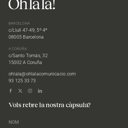
BARCELONA
c/Llull 47-49, 5º 4ª
08005 Barcelona
A CORUÑA
c/Santo Tomás, 32
15002 A Coruña
ohlala@ohlalacomunicacio.com
93 125 33 73
Vols rebre la nostra càpsula?