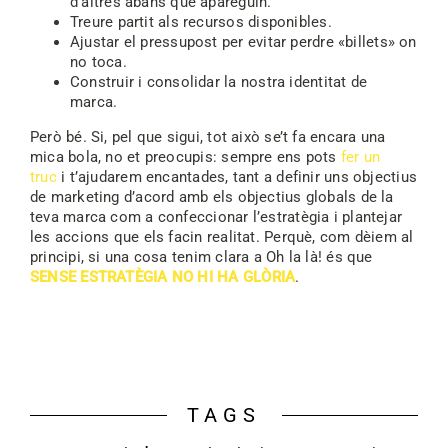
d’altres abans que apareguin.
Treure partit als recursos disponibles.
Ajustar el pressupost per evitar perdre «billets» on
no toca.
Construir i consolidar la nostra identitat de
marca.
Però bé. Si, pel que sigui, tot això se’t fa encara una
mica bola, no et preocupis: sempre ens pots
fer un
truc
i t’ajudarem encantades, tant a definir uns objectius
de marketing d’acord amb els objectius globals de la
teva marca com a confeccionar l’estratègia i plantejar
les accions que els facin realitat. Perquè, com dèiem al
principi, si una cosa tenim clara a Oh la là! és que
SENSE ESTRATÈGIA NO HI HA GLÒRIA
.
TAGS