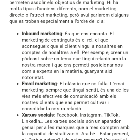
permeten assolir els objectius de marketing. Hi ha
molts tipus d’accions diferents, com el marketing
directe o l’street marketing, però avui parlarem d’alguns
que es troben especialment a l’ordre del dia:
Inbound marketing
: És que ens encanta. El
marketing de continguts és el rei, el que
aconsegueix que el client vingui a nosaltres en
comptes de nosaltres a ell. Per exemple, crear un
pòdcast sobre un tema que tingui relació amb la
nostra marca i que ens permeti posicionar-nos
com a experts en la matèria, guanyant així
notorietat.
Email marketing
: El clàssic que no falla. L’email
marketing, sempre que tingui sentit, és una de les
vies més efectives de comunicació amb els
nostres clients que ens permet cultivar i
consolidar la nostra relació.
Xarxes socials
: Facebook, Instagram, TikTok,
LinkedIn… Les xarxes socials són un aparador
genial per a les marques que a més compten amb
la capacitat de viralització. Ara bé… Estar present,