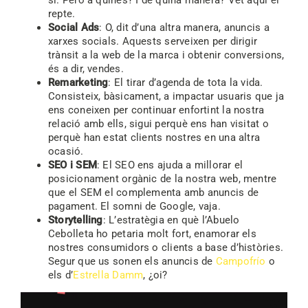
sí. Però a quines? I de quina manera? Vet aquí el
repte.
Social Ads
: O, dit d’una altra manera, anuncis a
xarxes socials. Aquests serveixen per dirigir
trànsit a la web de la marca i obtenir conversions,
és a dir, vendes.
Remarketing
: El tirar d’agenda de tota la vida.
Consisteix, bàsicament, a impactar usuaris que ja
ens coneixen per continuar enfortint la nostra
relació amb ells, sigui perquè ens han visitat o
perquè han estat clients nostres en una altra
ocasió.
SEO i SEM
: El SEO ens ajuda a millorar el
posicionament orgànic de la nostra web, mentre
que el SEM el complementa amb anuncis de
pagament. El somni de Google, vaja.
Storytelling
: L’estratègia en què l’Abuelo
Cebolleta ho petaria molt fort, enamorar els
nostres consumidors o clients a base d’històries.
Segur que us sonen els anuncis de
Campofrío
o
els d’
Estrella Damm
, ¿oi?