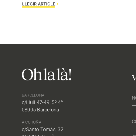
LLEGIR ARTICLE
V
BARCELONA
c/Llull 47-49, 5º 4ª
08005 Barcelona
A CORUÑA
c/Santo Tomás, 32