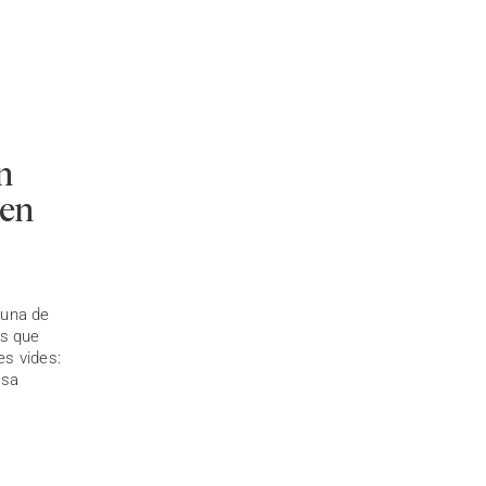
n
 en
 una de
ts que
es vides:
osa