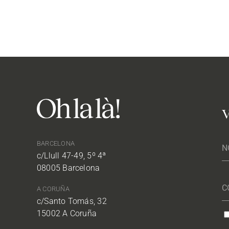
V
BARCELONA
c/Llull 47-49, 5º 4ª
08005 Barcelona
A CORUÑA
c/Santo Tomás, 32
15002 A Coruña