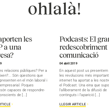
ohlalà!
porten les
Podcasts: El gra
 a una
redescobriment
esa?
comunicació
19
04 abril 2019
es relacions públiques? Per a
En aquest post us presentem
ixen?... Són qüestions que
les revolucions més importan
 presenten en el món laboral i
internet ha aportat a les nostr
 empresarial. Poques
el Podcast. Una eina que sup
 són capaces de respondre-
l’alliberament de la difusió de
conscients de [...]
continguts i l’aparició [...]
RTICLE
LLEGIR ARTICLE