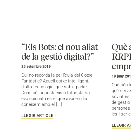
“Els Bots: el nou aliat
Què a
de la gestió digital?”
RRPP
empr
25 setembre 2019
Qui no recorda la pel·lícula del Cotxe
19 juny 20
Fantàstic? Aquell cotxe intel·ligent,
Què són l
d’alta tecnologia, que sabia parlar...
què serve
Dons bé, aquesta visió futurista ha
sovint es
evolucionat i és el que avui en dia
de gestió
coneixem amb el [...]
persones
les i ser 
LLEGIR ARTICLE
LLEGIR A