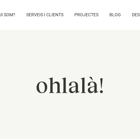
UI SOM?
SERVEIS I CLIENTS
PROJECTES
BLOG
DES
ohlalà!