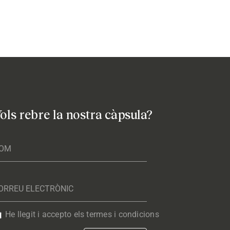
ols rebre la nostra càpsula?
He llegit i accepto els termes i condicions