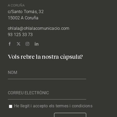
A CORUÑA
c/Santo Tomás, 32
15002 A Coruña
ohlala@ohlalacomunicacio.com
93 125 33 73
Vols rebre la nostra càpsula?
He llegit i accepto els termes i condicions