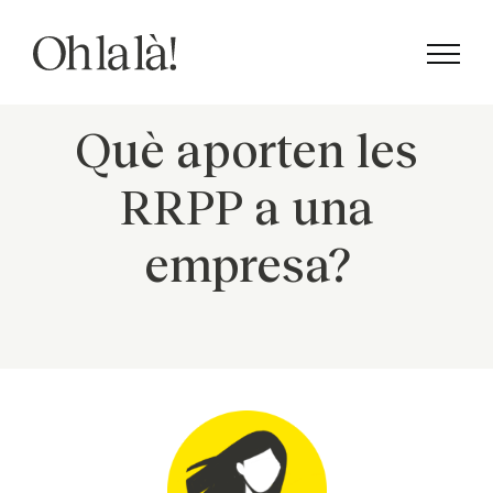
Skip
to
content
Què aporten les
RRPP a una
empresa?