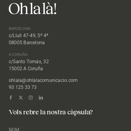
BARCELONA
c/Llull 47-49, 5º 4ª
08005 Barcelona
A CORUÑA
c/Santo Tomás, 32
15002 A Coruña
ohlala@ohlalacomunicacio.com
93 125 33 73
Vols rebre la nostra càpsula?