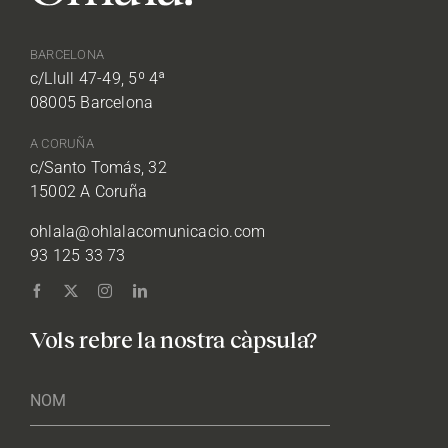
BARCELONA
c/Llull 47-49, 5º 4ª
08005 Barcelona
A CORUÑA
c/Santo Tomás, 32
15002 A Coruña
ohlala@ohlalacomunicacio.com
93 125 33 73
Vols rebre la nostra càpsula?