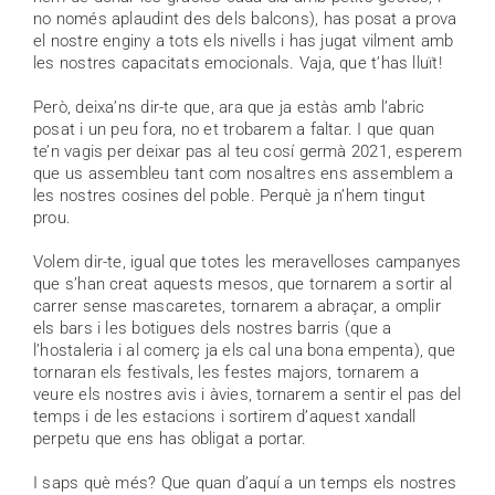
no només aplaudint des dels balcons), has posat a prova
el nostre enginy a tots els nivells i has jugat vilment amb
les nostres capacitats emocionals. Vaja, que t’has lluït!
Però, deixa’ns dir-te que, ara que ja estàs amb l’abric
posat i un peu fora, no et trobarem a faltar. I que quan
te’n vagis per deixar pas al teu cosí germà 2021, esperem
que us assembleu tant com nosaltres ens assemblem a
les nostres cosines del poble. Perquè ja n’hem tingut
prou.
Volem dir-te, igual que totes les meravelloses campanyes
que s’han creat aquests mesos, que tornarem a sortir al
carrer sense mascaretes, tornarem a abraçar, a omplir
els bars i les botigues dels nostres barris (que a
l’hostaleria i al comerç ja els cal una bona empenta), que
tornaran els festivals, les festes majors, tornarem a
veure els nostres avis i àvies, tornarem a sentir el pas del
temps i de les estacions i sortirem d’aquest xandall
perpetu que ens has obligat a portar.
I saps què més? Que quan d’aquí a un temps els nostres