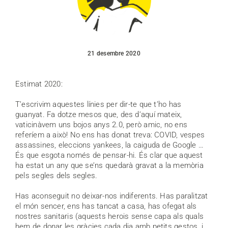
21 desembre 2020
Estimat 2020:
T’escrivim aquestes línies per dir-te que t’ho has
guanyat. Fa dotze mesos que, des d’aquí mateix,
vaticinàvem uns bojos anys 2.0, però amic, no ens
referíem a això! No ens has donat treva: COVID, vespes
assassines, eleccions yankees, la caiguda de Google …
És que esgota només de pensar-hi. És clar que aquest
ha estat un any que se’ns quedarà gravat a la memòria
pels segles dels segles.
Has aconseguit no deixar-nos indiferents. Has paralitzat
el món sencer, ens has tancat a casa, has ofegat als
nostres sanitaris (aquests herois sense capa als quals
hem de donar les gràcies cada dia amb petits gestos, i