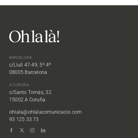
BARCELONA
c/Llull 47-49, 5º 4ª
08005 Barcelona
A CORUÑA
c/Santo Tomás, 32
15002 A Coruña
ohlala@ohlalacomunicacio.com
93 125 33 73