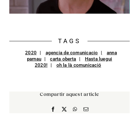
TAGS
2020
agencia de comunicacio
anna
parnau
carta oberta
Hasta luegui
2020!
oh la là comunicació
Compartir aquest article
Facebook
X
WhatsApp
Email: