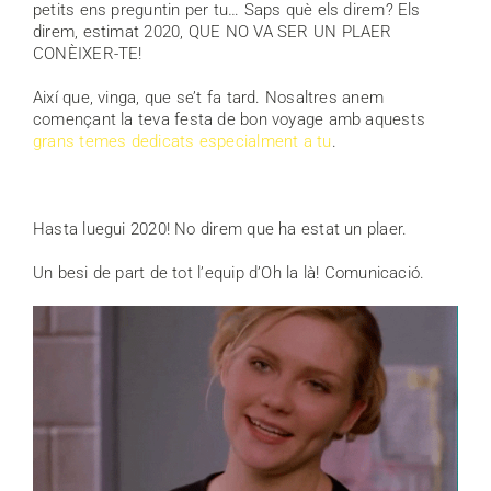
petits ens preguntin per tu… Saps què els direm? Els
direm, estimat 2020, QUE NO VA SER UN PLAER
CONÈIXER-TE!
Així que, vinga, que se’t fa tard. Nosaltres anem
començant la teva festa de bon voyage amb aquests
grans temes dedicats especialment a tu
.
Hasta luegui 2020! No direm que ha estat un plaer.
Un besi de part de tot l’equip d’Oh la là! Comunicació.