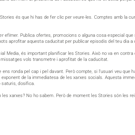
tories és que hi has de fer clic per veure-les. Comptes amb la curios
er efímer. Publica ofertes, promocions o alguna cosa especial que
s aprofitar aquesta caducitat per publicar episodis del teu dia a di
l Media, és important planificar les Stories. Això no va en contra d
issatges vols transmetre i aprofitat de la caducitat.
ue ens ronda pel cap i pel davant. Però compte, si l’usuari veu que 
 exponent de la immediatesa de les xarxes socials. Aquesta immedia
 saturis, dosifica.
es xarxes? No ho sabem. Però de moment les Stories són les reines d