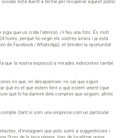
es socials està duent a terme per recuperar aquest públic
igui que us crida l’atenció, i li feu una foto. És molt
4 hores, perquè ho vegin els vostres amics i ja està.
com de Facebook i WhatsApp), et brinden la oportunitat
s fa que la nostra exposició a mirades indiscretes també
ries és que, en desaparèixer, no cal que siguin
rar què és el que estem fent o què estem veient (que
 veure què hi ha darrere dels comptes que seguim, altres
tre compte (tant si som una empresa com un particular
ntactes, d’Instagram que pots sortir a suggerències i
a Story de la teva pàgina. Has de localitzar quina