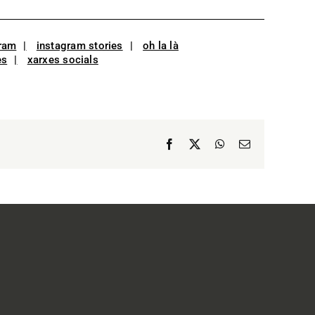
ram
instagram stories
oh la là
es
xarxes socials
Facebook
X
WhatsApp
Email: