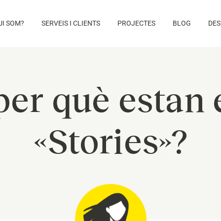
UI SOM?
SERVEIS I CLIENTS
PROJECTES
BLOG
DES
per què estan 
«Stories»?