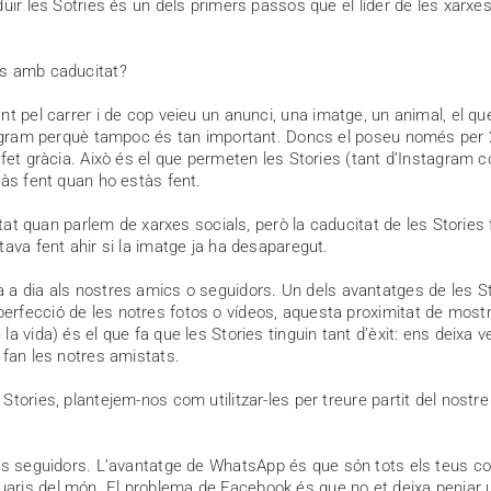
uir les Sotries és un dels primers passos que el líder de les xarx
os amb caducitat?
 pel carrer i de cop veieu un anunci, una imatge, un animal, el que s
tagram perquè tampoc és tan important. Doncs el poseu només per 2
 fet gràcia. Això és el que permeten les Stories (tant d’Instagram 
tàs fent quan ho estàs fent.
tat quan parlem de xarxes socials, però la caducitat de les Storie
ava fent ahir si la imatge ja ha desaparegut.
 dia als nostres amics o seguidors. Un dels avantatges de les Sto
rfecció de les notres fotos o vídeos, aquesta proximitat de most
a vida) és el que fa que les Stories tinguin tant d’èxit: ens deixa
 fan les notres amistats.
Stories, plantejem-nos com utilitzar-les per treure partit del nos
teus seguidors. L’avantatge de WhatsApp és que són tots els teus co
ris del món. El problema de Facebook és que no et deixa penjar un