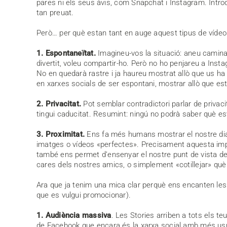
pares ni els seus àvis, com Snapchat i Instagram. Introd
tan preuat.
Però… per què estan tant en auge aquest tipus de víde
1
. Espontaneïtat
.
Imagineu-vos la situació: aneu caminant
divertit, voleu compartir-ho. Però no ho penjareu a Ins
No en quedarà rastre i ja haureu mostrat allò que us ha
en xarxes socials de ser espontani, mostrar allò que es
2
. Privacitat
.
Pot semblar contradictori parlar de privaci
tingui caducitat. Resumint: ningú no podrà saber què est
3
. Proximitat
.
Ens fa més humans mostrar el nostre dia a
imatges o vídeos «perfectes». Precisament aquesta impe
també ens permet d’ensenyar el nostre punt de vista de l
cares dels nostres amics, o simplement «cotillejar» què
Ara que ja tenim una mica clar perquè ens encanten les 
que es vulgui promocionar).
1
. Audiència
massiva
. Les Stories arriben a tots els 
de Facebook que encara és la xarxa social amb més usua