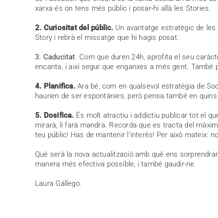
xarxa és on tens més públic i posar-hi allà les Stories.
2
. Curiositat
del públic.
Un avantatge estratègic de les S
Story i rebrà el missatge que hi hagis posat.
3. Caducitat
. Com que duren 24h, aprofita el seu caràct
encanta, i així segur que enganxes a més gent. També pot
4
. Planifica
.
Ara bé, com en qualsevol estratègia de Socia
haurien de ser espontànies, però pensa també en quins m
5
. Dosifica
.
És molt atractiu i addictiu publicar tot el q
mirarà, li farà mandra. Recorda que es tracta del màxim
teu públic! Has de mantenir l’interès! Per això mateix: no
Què serà la nova actualització amb què ens sorprendran l
manera més efectiva possible, i també gaudir-ne.
Laura Gállego.