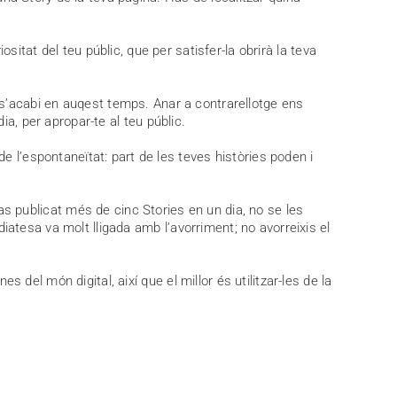
itat del teu públic, que per satisfer-la obrirà la teva
 s’acabi en auqest temps. Anar a contrarellotge ens
a, per apropar-te al teu públic.
e l’espontaneïtat: part de les teves històries poden i
has publicat més de cinc Stories en un dia, no se les
tesa va molt lligada amb l’avorriment; no avorreixis el
el món digital, així que el millor és utilitzar-les de la