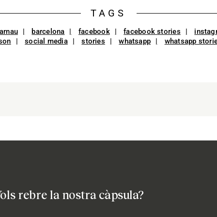
TAGS
arnau
barcelona
facebook
facebook stories
instag
son
social media
stories
whatsapp
whatsapp stori
ols rebre la nostra càpsula?