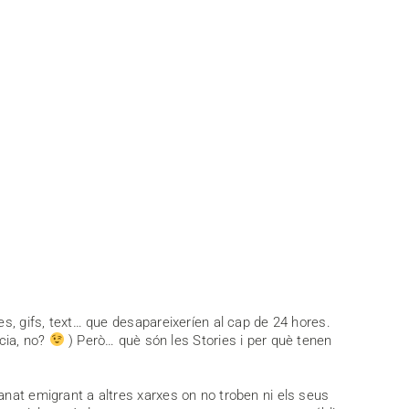
es, gifs, text… que desapareixeríen al cap de 24 hores.
cia, no?
) Però… què són les Stories i per què tenen
anat emigrant a altres xarxes on no troben ni els seus