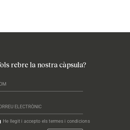
ols rebre la nostra càpsula?
He llegit i accepto els termes i condicions