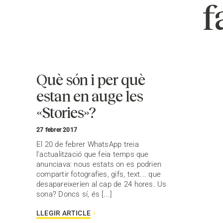
f
Què són i per què
estan en auge les
«Stories»?
27 febrer 2017
El 20 de febrer WhatsApp treia
l’actualització que feia temps que
anunciava: nous estats on es podrien
compartir fotografies, gifs, text... que
desapareixeríen al cap de 24 hores. Us
sona? Doncs sí, és [...]
LLEGIR ARTICLE