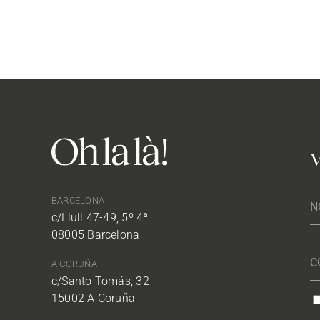
V
BARCELONA
c/Llull 47-49, 5º 4ª
08005 Barcelona
A CORUÑA
c/Santo Tomás, 32
15002 A Coruña