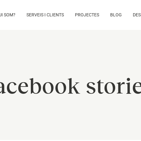
UI SOM?
SERVEIS I CLIENTS
PROJECTES
BLOG
DES
acebook stori