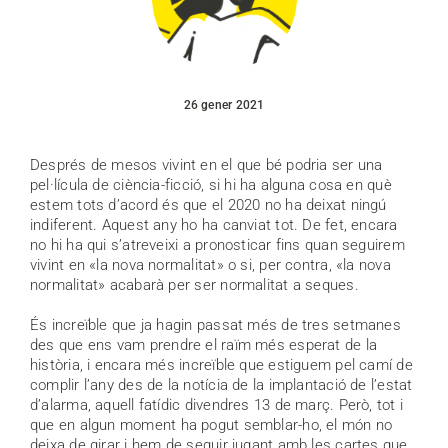
26 gener 2021
Després de mesos vivint en el que bé podria ser una
pel·lícula de ciència-ficció, si hi ha alguna cosa en què
estem tots d’acord és que el 2020 no ha deixat ningú
indiferent. Aquest any ho ha canviat tot. De fet, encara
no hi ha qui s’atreveixi a pronosticar fins quan seguirem
vivint en «la nova normalitat» o si, per contra, «la nova
normalitat» acabarà per ser normalitat a seques.
És increïble que ja hagin passat més de tres setmanes
des que ens vam prendre el raïm més esperat de la
història, i encara més increïble que estiguem pel camí de
complir l’any des de la notícia de la implantació de l’estat
d’alarma, aquell fatídic divendres 13 de març. Però, tot i
que en algun moment ha pogut semblar-ho, el món no
deixa de girar i hem de seguir jugant amb les cartes que