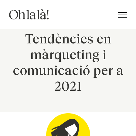
Skip
to
content
Tendències en
màrqueting i
comunicació per a
2021