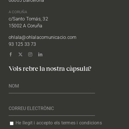
08005 Barcelona
A CORUÑA
c/Santo Tomás, 32
15002 A Coruña
ohlala@ohlalacomunicacio.com
93 125 33 73
Vols rebre la nostra càpsula?
He llegit i accepto els termes i condicions