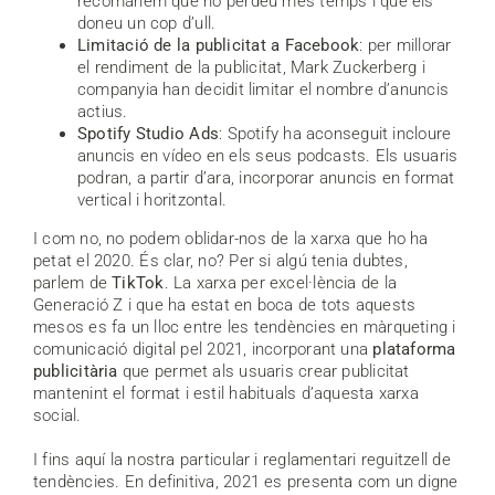
recomanem que no perdeu més temps i que els
doneu un cop d’ull.
Limitació de la publicitat a Facebook
: per millorar
el rendiment de la publicitat, Mark Zuckerberg i
companyia han decidit limitar el nombre d’anuncis
actius.
Spotify Studio Ads
: Spotify ha aconseguit incloure
anuncis en vídeo en els seus podcasts. Els usuaris
podran, a partir d’ara, incorporar anuncis en format
vertical i horitzontal.
I com no, no podem oblidar-nos de la xarxa que ho ha
petat el 2020. És clar, no? Per si algú tenia dubtes,
parlem de
TikTok
. La xarxa per excel·lència de la
Generació Z i que ha estat en boca de tots aquests
mesos es fa un lloc entre les tendències en màrqueting i
comunicació digital pel 2021, incorporant una
plataforma
publicitària
que permet als usuaris crear publicitat
mantenint el format i estil habituals d’aquesta xarxa
social.
I fins aquí la nostra particular i reglamentari reguitzell de
tendències. En definitiva, 2021 es presenta com un digne