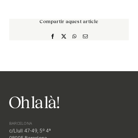
Compartir aquest article
Facebook
X
WhatsApp
Email:
BARCELONA
c/Llull 47-49, 5º 4ª