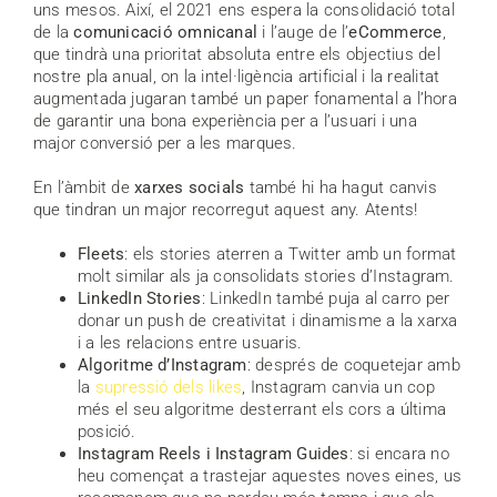
uns mesos. Així, el 2021 ens espera la consolidació total
de la
comunicació omnicanal
i l’auge de l’
eCommerce
,
que tindrà una prioritat absoluta entre els objectius del
nostre pla anual, on la intel·ligència artificial i la realitat
augmentada jugaran també un paper fonamental a l’hora
de garantir una bona experiència per a l’usuari i una
major conversió per a les marques.
En l’àmbit de
xarxes socials
també hi ha hagut canvis
que tindran un major recorregut aquest any. Atents!
Fleets
: els stories aterren a Twitter amb un format
molt similar als ja consolidats stories d’Instagram.
LinkedIn Stories
: LinkedIn també puja al carro per
donar un push de creativitat i dinamisme a la xarxa
i a les relacions entre usuaris.
Algoritme d’Instagram
: després de coquetejar amb
la
supressió dels likes
, Instagram canvia un cop
més el seu algoritme desterrant els cors a última
posició.
Instagram Reels i Instagram Guides
: si encara no
heu començat a trastejar aquestes noves eines, us