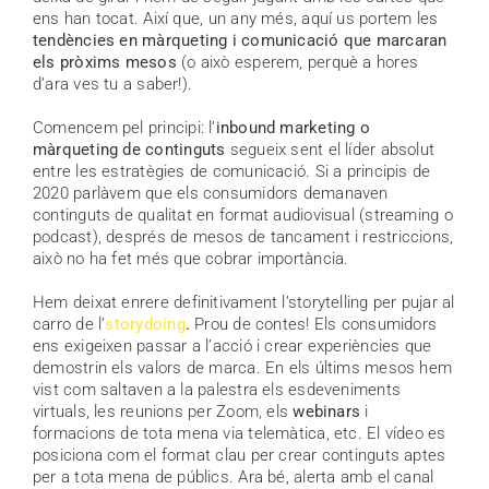
ens han tocat. Així que, un any més, aquí us portem les
tendències en màrqueting i comunicació que marcaran
els pròxims mesos
(o això esperem, perquè a hores
d’ara ves tu a saber!).
Comencem pel principi: l’
inbound marketing o
màrqueting de continguts
segueix sent el líder absolut
entre les estratègies de comunicació. Si a principis de
2020 parlàvem que els consumidors demanaven
continguts de qualitat en format audiovisual (streaming o
podcast), després de mesos de tancament i restriccions,
això no ha fet més que cobrar importància.
Hem deixat enrere definitivament l’storytelling per pujar al
carro de l’
storydoing
.
Prou de contes! Els consumidors
ens exigeixen passar a l’acció i crear experiències que
demostrin els valors de marca. En els últims mesos hem
vist com saltaven a la palestra els esdeveniments
virtuals, les reunions per Zoom, els
webinars
i
formacions de tota mena via telemàtica, etc. El vídeo es
posiciona com el format clau per crear continguts aptes
per a tota mena de públics. Ara bé, alerta amb el canal