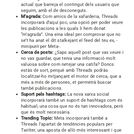
actual que barreja el contingut dels usuaris que
seguim, amb el de desconeguts.
M’agrada:
Com amics de la xafarderia, Threads
incorporarà d’aquí poc, una opció per poder veure
les publicacions a les quals li hem donat
“m’agrada”. Una eina ideal per comprovar que no
se’t ha anat el dit stalkejant el feed del teu ex, -
minipunt per Meta-.
Cerca de posts:
¿Saps aquell post que vas veure i
no vas guardar, que tenia una informació molt
valuosa sobre com netejar una catifa? Doncs
estàs de sort, perquè amb Threads podràs
localitzar-ho mitjançant el motor de cerca, que a
més a més de persones, et permetrà buscar
també publicacions.
Suport pels hashtags:
La nova xarxa social
incorporarà també un suport de hashtags com és
habitual, una cosa que no és tan innovadora, però
que és molt necessària.
Trending Topic:
Meta incorporarà també a
Threads l’apartat de tendències populars per
Twitter, una aposta de allò més interessant i que