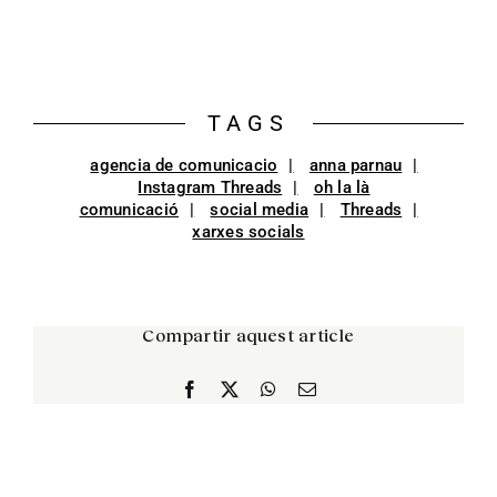
TAGS
agencia de comunicacio
anna parnau
Instagram Threads
oh la là
comunicació
social media
Threads
xarxes socials
Compartir aquest article
Facebook
X
WhatsApp
Email: