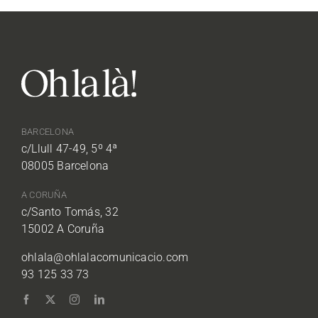
BARCELONA
c/Llull 47-49, 5º 4ª
08005 Barcelona
A CORUÑA
c/Santo Tomás, 32
15002 A Coruña
ohlala@ohlalacomunicacio.com
93 125 33 73