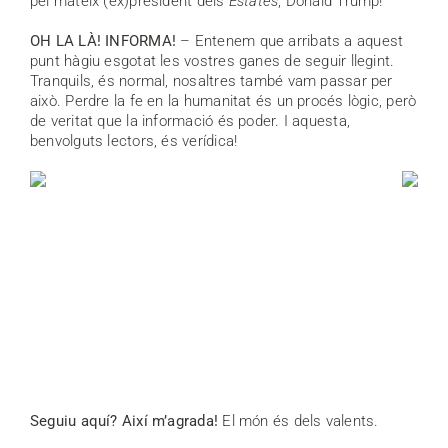
pel mateix (ex)president dels
Estates
, Donald Trump!
OH LA LÀ! INFORMA!
– Entenem que arribats a aquest
punt hàgiu esgotat les vostres ganes de seguir llegint.
Tranquils, és normal, nosaltres també vam passar per
això. Perdre la fe en la humanitat és un procés lògic, però
de veritat que la informació és poder. I aquesta,
benvolguts lectors, és verídica!
Seguiu aquí? Així m’agrada!
El món és dels valents.