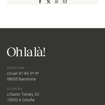
Facebook
X
WhatsApp
Email:
BARCELONA
c/Llull 47-49, 5º 4ª
08005 Barcelona
A CORUÑA
c/Santo Tomás, 32
15002 A Coruña