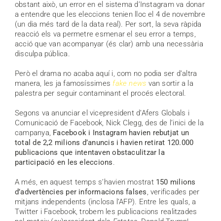
obstant això, un error en el sistema d’Instagram va donar
a entendre que les eleccions tenien lloc el 4 de novembre
(un dia més tard de la data real). Per sort, la seva ràpida
reacció els va permetre esmenar el seu error a temps,
acció que van acompanyar (és clar) amb una necessària
disculpa pública.
Però el drama no acaba aquí i, com no podia ser d’altra
manera, les ja famosíssimes
fake news
van sortir a la
palestra per seguir contaminant el procés electoral.
Segons va anunciar el vicepresident d’Afers Globals i
Comunicació de Facebook, Nick Clegg, des de l’inici de la
campanya,
Facebook i Instagram havien rebutjat un
total de 2,2 milions d’anuncis i havien retirat 120.000
publicacions que intentaven obstaculitzar la
participació en les eleccions
.
A més, en aquest temps s’havien mostrat
150 milions
d’advertències per informacions falses
, verificades per
mitjans independents (inclosa l’AFP). Entre les quals, a
Twitter i Facebook, trobem les publicacions realitzades