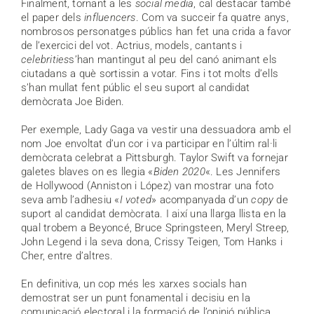
Finalment, tornant a les
social media
, cal destacar també
el paper dels
influencers
. Com va succeir fa quatre anys,
nombrosos personatges públics han fet una crida a favor
de l’exercici del vot. Actrius, models, cantants i
celebrities
s’han mantingut al peu del canó animant els
ciutadans a què sortissin a votar. Fins i tot molts d’ells
s’han mullat fent públic el seu suport al candidat
demòcrata Joe Biden.
Per exemple, Lady Gaga va vestir una dessuadora amb el
nom Joe envoltat d’un cor i va participar en l’últim ral·li
demòcrata celebrat a Pittsburgh. Taylor Swift va fornejar
galetes blaves on es llegia «
Biden 2020
«. Les Jennifers
de Hollywood (Anniston i López) van mostrar una foto
seva amb l’adhesiu «
I voted
» acompanyada d’un
copy
de
suport al candidat demòcrata. I així una llarga llista en la
qual trobem a Beyoncé, Bruce Springsteen, Meryl Streep,
John Legend i la seva dona, Crissy Teigen, Tom Hanks i
Cher, entre d’altres.
En definitiva, un cop més les xarxes socials han
demostrat ser un punt fonamental i decisiu en la
comunicació electoral i la formació de l’opinió pública,