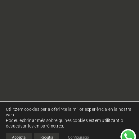
Utilitzem cookies per a oferir-te la millor experiència en la nostra
web.
Podeu esbrinar més sobre quines cookies estem utilitzant o
desactivar-les en
parèmetres
.
© Copyright Ohlalà! Comunicació. Tots els drets
reservats.
Política de privacitat
|
Política de cookies
Accepta
Rebutja
Configuració