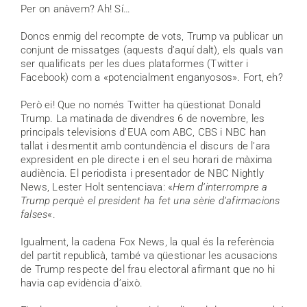
Per on anàvem? Ah! Sí…
Doncs enmig del recompte de vots, Trump va publicar un
conjunt de missatges (aquests d’aquí dalt), els quals van
ser qualificats per les dues plataformes (Twitter i
Facebook) com a «potencialment enganyosos». Fort, eh?
Però ei! Que no només Twitter ha qüestionat Donald
Trump. La matinada de divendres 6 de novembre, les
principals televisions d’EUA com ABC, CBS i NBC han
tallat i desmentit amb contundència el discurs de l’ara
expresident en ple directe i en el seu horari de màxima
audiència. El periodista i presentador de NBC Nightly
News, Lester Holt sentenciava: «
Hem d’interrompre a
Trump perquè el president ha fet una sèrie d’afirmacions
falses
«.
Igualment, la cadena Fox News, la qual és la referència
del partit republicà, també va qüestionar les acusacions
de Trump respecte del frau electoral afirmant que no hi
havia cap evidència d’això.