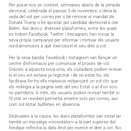
Per posar-nos en context, setmanes abans de la jornada
electoral, celebrada el passat 3 de novembre, s’obria la
veda del vot per correu per o bé renovar el mandat de
Donald Trump o bé apostar pel candidat demòcrata Joe
Biden. Així doncs, diverses plataformes, entre les quals
es troben Facebook, Twitter i Instagram, han iniciat la
seva pròpia campanya per informar i motivar els usuaris
nord-americans a què exercissin el seu dret a vot.
Per la seva banda, Facebook i Instagram van llançar un
centre d’informació per comunicar el procés de vot.
Gràcies a aquesta nova eina, els ciutadans podien revisar
si el seu vot estava ja registrat i de no estar-ho, els
facilitava fer-ho ells mateixos mitjançant un sol clic que
els redirigia a la pàgina web del seu Estat o al d’un soci
no partidista. A més, els usuaris podien revisar també si
l’Estat on residien permetia emetre vots per correu, així
com sol·licitar butlletes en absència.
Dedicades a la causa, les dues plataformes van instal·lar
també un missatge «recordatori» a la part superior del
feed
que reflectia la data límit per exercir el dret a vot. No