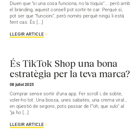
Diuen que “si una cosa funciona, no la toquis”... però amb
el brànding, aquest consell pot sortir-te car. Perquè sí,
pot ser que “funcioni”, però només perquè ningú li està
fent cas. És [...]
LLEGIR ARTICLE
És TikTok Shop una bona
estratègia per la teva marca?
08 juliol 2025
Comprar sense sortir d’una app. Fer scroll i, de sobte,
voler-ho tot. Una bossa, unes sabates, una crema viral…
en qüestió de segons, pots passar de l’“oh, que xulo” al
“ja ho [...]
LLEGIR ARTICLE