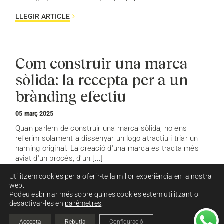
LLEGIR ARTICLE
Com construir una marca
sòlida: la recepta per a un
brànding efectiu
05 març 2025
Quan parlem de construir una marca sòlida, no ens
referim solament a dissenyar un logo atractiu i triar un
naming original. La creació d'una marca es tracta més
aviat d'un procés, d'un [...]
Utilitzem cookies per a oferir-te la millor experiència en la nostra
LLEGIR ARTICLE
web.
Podeu esbrinar més sobre quines cookies estem utilitzant o
desactivar-les en
parèmetres
.
Accepta
Rebutja
Configuració