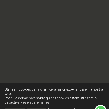
Utilitzem cookies per a oferir-te la millor experiència en la nostra
web.
Podeu esbrinar més sobre quines cookies estem utilitzant o
desactivar-les en
parèmetres
.
© Copyright Ohlalà! Comunicació. Tots els drets