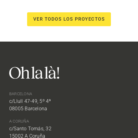
VER TODOS LOS PROYECTOS
BARCELONA
c/Llull 47-49, 5º 4ª
08005 Barcelona
A CORUÑA
c/Santo Tomás, 32
15002 A Coruña