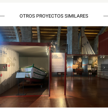
OTROS PROYECTOS SIMILARES
Museu Marítim – 7 vaixells, 7
històries
Campanyes culturals
Estratègia de comunicació
i PR