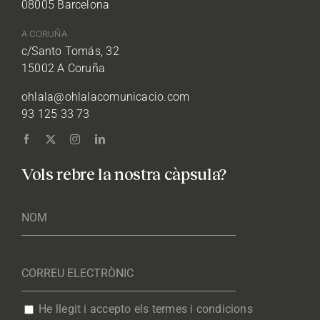
08005 Barcelona
A CORUÑA
c/Santo Tomás, 32
15002 A Coruña
ohlala@ohlalacomunicacio.com
93 125 33 73
Vols rebre la nostra càpsula?
He llegit i accepto els termes i condicions