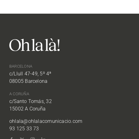
BARCELONA
c/Llull 47-49, 5º 4ª
08005 Barcelona
A CORUÑA
c/Santo Tomás, 32
15002 A Coruña
ohlala@ohlalacomunicacio.com
93 125 33 73