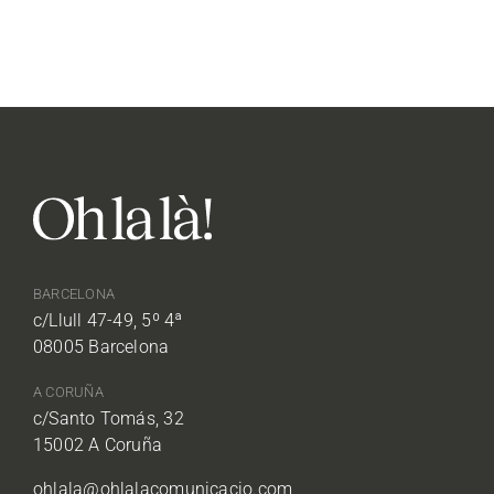
BARCELONA
c/Llull 47-49, 5º 4ª
08005 Barcelona
A CORUÑA
c/Santo Tomás, 32
15002 A Coruña
ohlala@ohlalacomunicacio.com