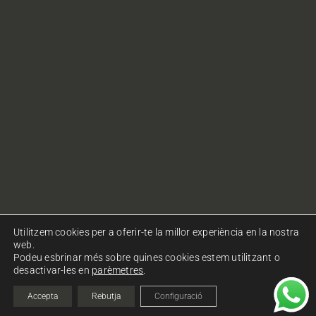
Utilitzem cookies per a oferir-te la millor experiència en la nostra
web.
Podeu esbrinar més sobre quines cookies estem utilitzant o
desactivar-les en
parèmetres
.
© Copyright Ohlalà! Comunicació. Tots els drets
reservats.
Política de privacitat
|
Política de cookies
Accepta
Rebutja
Configuració