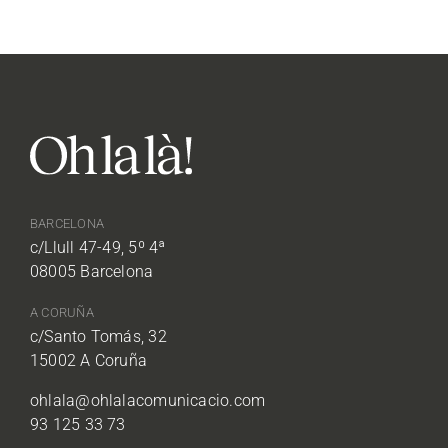
BARCELONA
c/Llull 47-49, 5º 4ª
08005 Barcelona
A CORUÑA
c/Santo Tomás, 32
15002 A Coruña
ohlala@ohlalacomunicacio.com
93 125 33 73