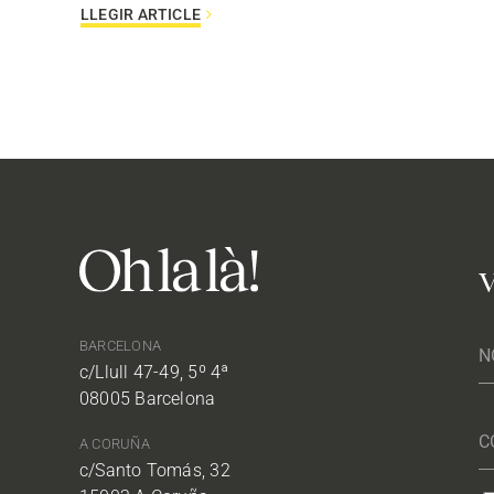
LLEGIR ARTICLE
V
BARCELONA
c/Llull 47-49, 5º 4ª
08005 Barcelona
A CORUÑA
c/Santo Tomás, 32