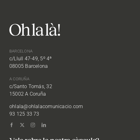
BARCELONA
c/Llull 47-49, 5º 4ª
08005 Barcelona
A CORUÑA
c/Santo Tomás, 32
15002 A Coruña
ohlala@ohlalacomunicacio.com
93 125 33 73