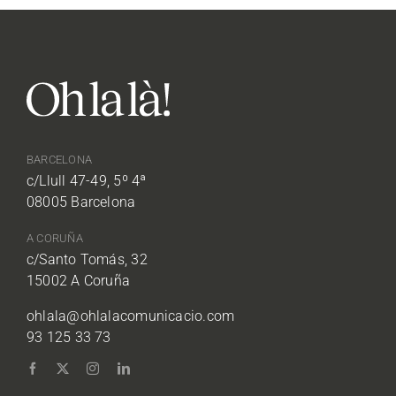
BARCELONA
c/Llull 47-49, 5º 4ª
08005 Barcelona
A CORUÑA
c/Santo Tomás, 32
15002 A Coruña
ohlala@ohlalacomunicacio.com
93 125 33 73